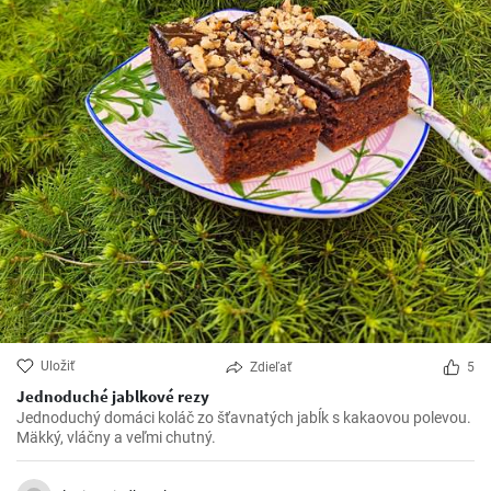
Uložiť
Zdieľať
5
Jednoduché jablkové rezy
Jednoduchý domáci koláč zo šťavnatých jabĺk s kakaovou polevou.
Mäkký, vláčny a veľmi chutný.