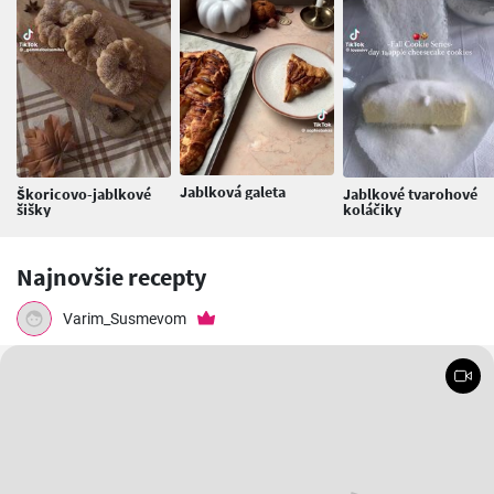
Jablková galeta
Škoricovo-jablkové
Jablkové tvarohové
šišky
koláčiky
Najnovšie recepty
Varim_Susmevom