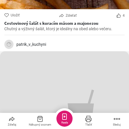
Uložiť
Zdieľať
4
Cestovinový šalát s kuracím mäsom a majonezou
Chutný a výživný šalát, ktorý je ideálny na obed alebo večeru.
patrik_v_kuchyni
Reels
Zdieľaj
Nákupný zoznam
Tlačiť
Sleduj