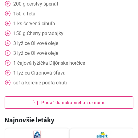
200
g
čerstvý špenát
150
g
feta
1
ks
červená cibuľa
150
g
Cherry paradajky
3
lyžice
Olivové oleje
3
lyžice
Olivové oleje
1
čajová lyžička
Dijónske horčice
1
lyžica
Citrónová šťava
soľ a korenie podľa chuti
Pridať do nákupného zoznamu
Najnovšie letáky