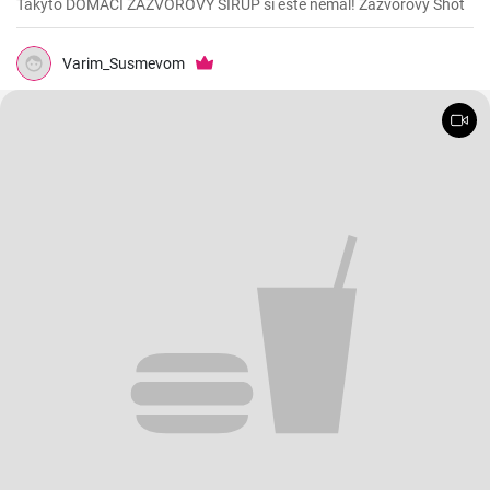
Takýto DOMÁCI ZÁZVOROVÝ SIRUP si ešte nemal! Zázvorový Shot
Varim_Susmevom