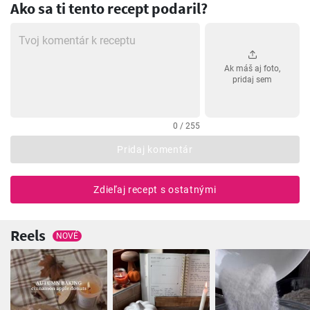
Ako sa ti tento recept podaril?
Ak máš aj foto,
pridaj sem
0 / 255
Pridaj komentár
Zdieľaj recept s ostatnými
Reels
NOVÉ