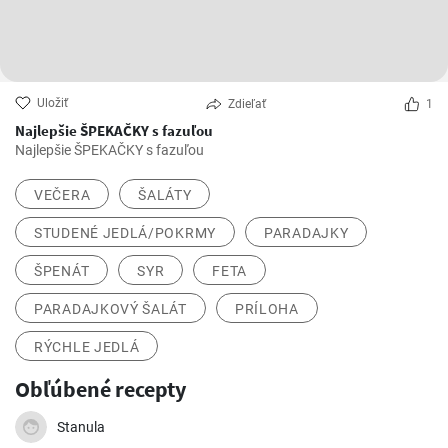
Uložiť
Zdieľať
1
Najlepšie ŠPEKAČKY s fazuľou
Najlepšie ŠPEKAČKY s fazuľou
VEČERA
ŠALÁTY
STUDENÉ JEDLÁ/POKRMY
PARADAJKY
ŠPENÁT
SYR
FETA
PARADAJKOVÝ ŠALÁT
PRÍLOHA
RÝCHLE JEDLÁ
Obľúbené recepty
Stanula