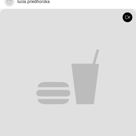
lucia.priedhorska