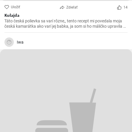
Uložiť
Zdieľať
14
Kulajda
Táto česká polievka sa varí rôzne,, tento recept mi povedala moja
česká kamarátka ako varí jej babka, ja som si ho máličko upravila a
chutila nám s manželom. Skúste 😉
Iwa