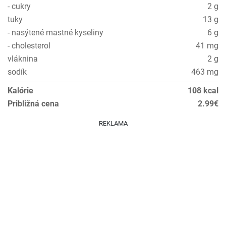
- cukry
2 g
tuky
13 g
- nasýtené mastné kyseliny
6 g
- cholesterol
41 mg
vláknina
2 g
sodík
463 mg
Kalórie
108 kcal
Približná cena
2.99€
REKLAMA