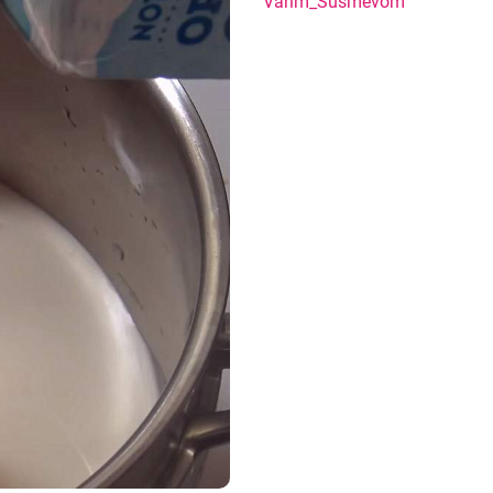
nemal! Zázvorový Sh
Varim_Susmevom