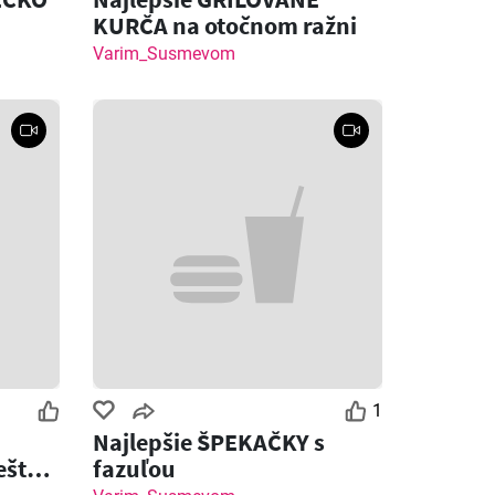
KURČA na otočnom ražni
Varim_Susmevom
1
Najlepšie ŠPEKAČKY s
ešte
fazuľou