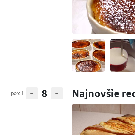
8
Najnovšie re
porcií