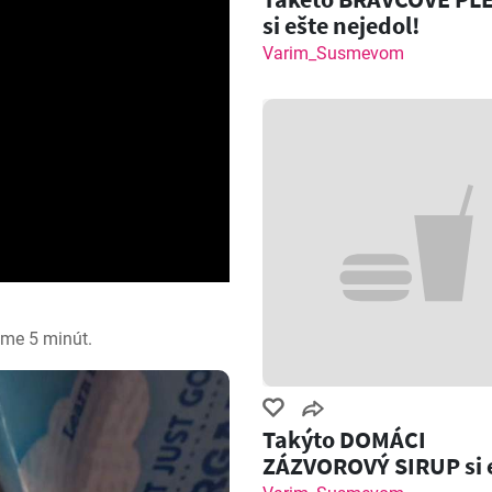
si ešte nejedol!
Varim_Susmevom
me 5 minút.
Takýto DOMÁCI
ZÁZVOROVÝ SIRUP si 