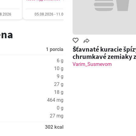
08.2026
05.08.2026 - 11.08.2026
06.08.2026 - 12.08.20
ena
Šťavnaté kuracie špíz
1 porcia
chrumkavé zemiaky 
6 g
grilu!
Varim_Susmevom
10 g
9 g
27 g
18 g
464 mg
0 g
27 mg
302 kcal