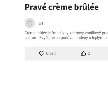
Pravé crème brûlée
Iwa
Crème brûlée je francúzky krémový vanilkový pu
cukrom. Zvyčajne sa podáva studený s teplým c
Uložiť
2