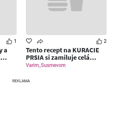
26
03.08.2026 - 09.08.2026
06.08.2026 - 12.08.2026
1
2
y a
Tento recept na KURACIE
z
PRSIA si zamiluje celá
rodina!
Varim_Susmevom
REKLAMA