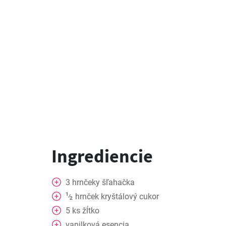
Ingrediencie
3
hrnčeky
šľahačka
1
hrnček
kryštálový cukor
⁄
2
5
ks
žĺtko
vanilková esencia