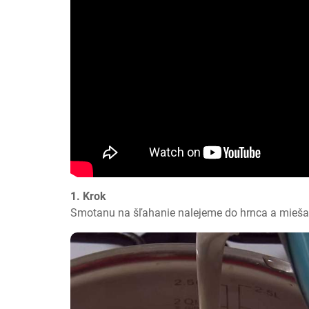
1. Krok
Smotanu na šľahanie nalejeme do hrnca a mieša