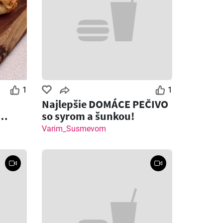
1
1
Najlepšie DOMÁCE PEČIVO
so syrom a šunkou!
 syrom
Varim_Susmevom
Zostáva dní: 2
Zostáva dní: 5
Klas leták
Fresh leták