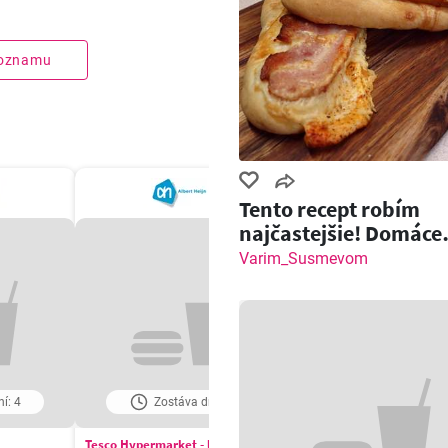
zoznamu
Tento recept robím
najčastejšie! Domáce
pečivo so slaninou a
Varim_Susmevom
í: 4
Zostáva dní: 4
Zostáva dní: 5
Tesco Hypermarket - leták
COOP Jednota leták