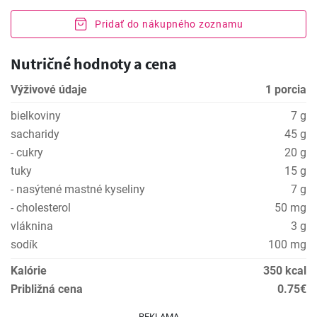
Pridať do nákupného zoznamu
Nutričné hodnoty a cena
Výživové údaje
1 porcia
bielkoviny
7 g
sacharidy
45 g
- cukry
20 g
tuky
15 g
- nasýtené mastné kyseliny
7 g
- cholesterol
50 mg
vláknina
3 g
sodík
100 mg
Kalórie
350 kcal
Približná cena
0.75€
REKLAMA