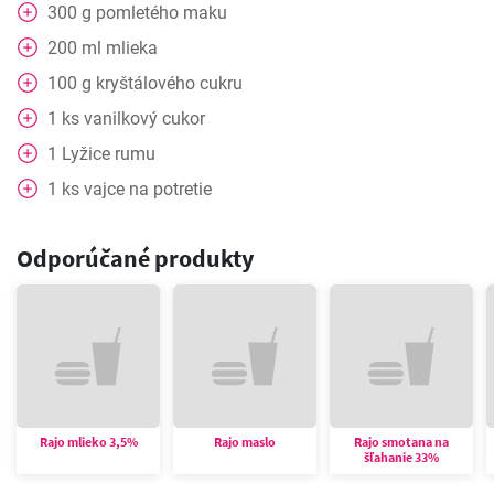
300
g
pomletého maku
200
ml
mlieka
100
g
kryštálového cukru
1
ks
vanilkový cukor
1
Lyžice
rumu
1
ks
vajce na potretie
Odporúčané produkty
Rajo mlieko 3,5%
Rajo maslo
Rajo smotana na
šľahanie 33%