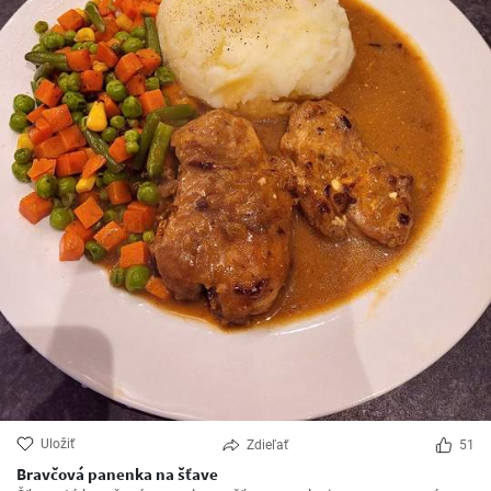
Uložiť
Zdieľať
51
Bravčová panenka na šťave