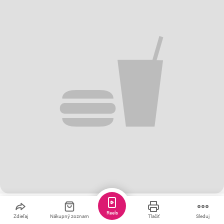
Uložiť
Zdieľať
38
Reels
Jednoduchý morčací stroganov
Zdieľaj
Nákupný zoznam
Tlačiť
Sleduj