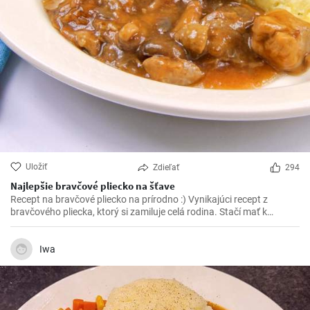
Uložiť
Zdieľať
294
Najlepšie bravčové pliecko na šťave
Recept na bravčové pliecko na prírodno :) Vynikajúci recept z
bravčového pliecka, ktorý si zamiluje celá rodina. Stačí mať k
dispozícií pár ingrediencií a vynikajúce bravčové mäso na šťave je
na svete.
Iwa