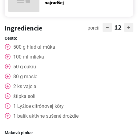
najradšej
12
Ingrediencie
porcií
Cesto:
500
g
hladká múka
100
ml
mlieka
50
g
cukru
80
g
masla
2
ks
vajcia
štipka soli
1
Lyžice
citrónovej kôry
1
balík
aktívne sušené droždie
Maková plnka: