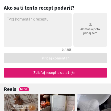
Ako sa ti tento recept podaril?
Ak máš aj foto,
pridaj sem
0 / 255
Pridaj komentár
Zdieľaj recept s ostatnými
Reels
NOVÉ