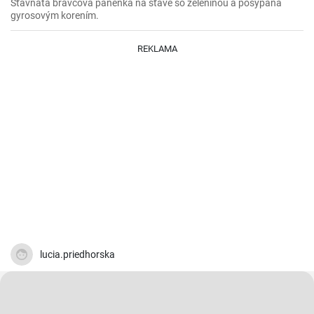
Šťavnatá bravčová panenka na šťave so zeleninou a posypaná
gyrosovým korením.
REKLAMA
lucia.priedhorska