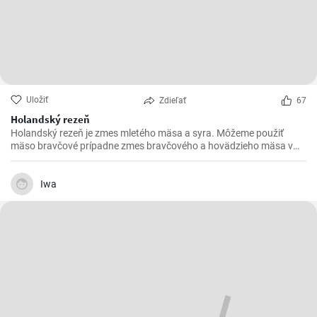
Uložiť
Zdieľať
67
Holandský rezeň
Holandský rezeň je zmes mletého mäsa a syra. Môžeme použiť
mäso bravčové prípadne zmes bravčového a hovädzieho mäsa v
pomere 2 : 1.
Iwa