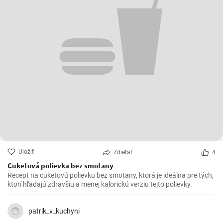
Uložiť
Zdieľať
4
Cuketová polievka bez smotany
Recept na cuketovú polievku bez smotany, ktorá je ideálna pre tých,
ktorí hľadajú zdravšiu a menej kalorickú verziu tejto polievky.
patrik_v_kuchyni