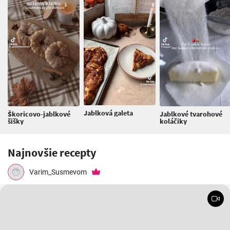
Jablková galeta
Škoricovo-jablkové
Jablkové tvarohové
šišky
koláčiky
Najnovšie recepty
Varim_Susmevom