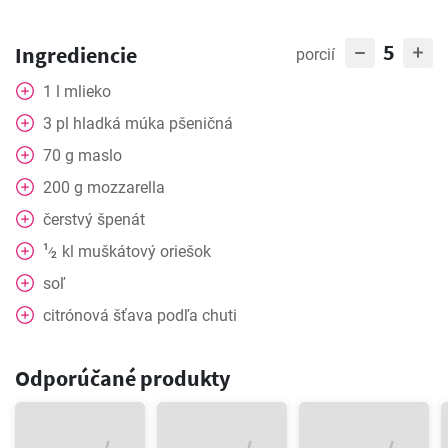
5
Ingrediencie
porcií
1
l
mlieko
3
pl
hladká múka pšeničná
70
g
maslo
200
g
mozzarella
čerstvý
špenát
1
kl
muškátový oriešok
⁄
2
soľ
citrónová
šťava podľa chuti
Odporúčané produkty