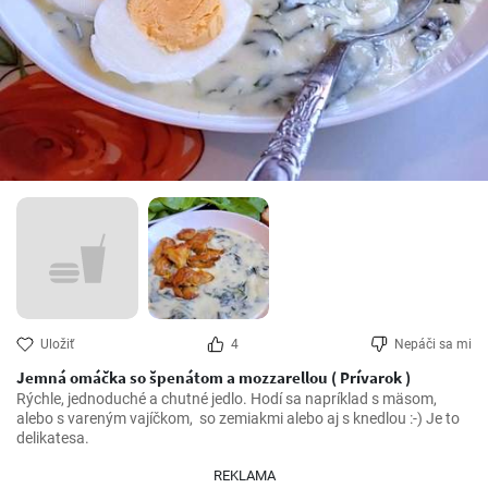
Uložiť
4
Nepáči sa mi
Jemná omáčka so špenátom a mozzarellou ( Prívarok )
Rýchle, jednoduché a chutné jedlo. Hodí sa napríklad s mäsom, 
alebo s vareným vajíčkom,  so zemiakmi alebo aj s knedlou :-) Je to 
delikatesa.
REKLAMA