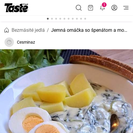
1
Bezmäsité jedlá
Jemná omáčka so špenátom a mozzarellou ( Prívarok )
Cesminaz