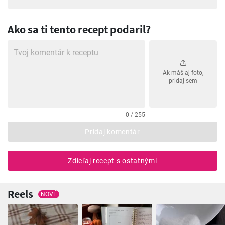
Ako sa ti tento recept podaril?
Ak máš aj foto,
pridaj sem
0 / 255
Pridaj komentár
Zdieľaj recept s ostatnými
Reels
NOVÉ