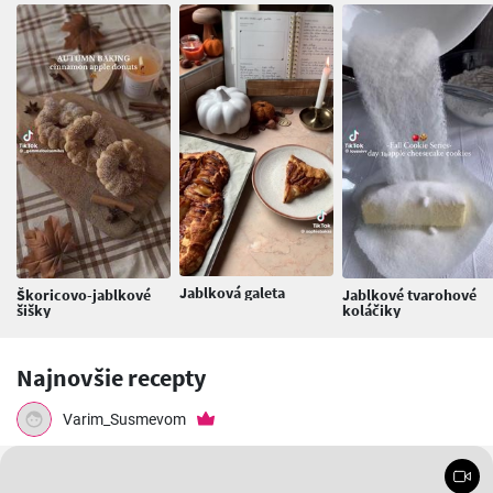
Jablková galeta
Škoricovo-jablkové
Jablkové tvarohové
šišky
koláčiky
Najnovšie recepty
Varim_Susmevom