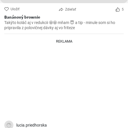
Uložiť
Zdieľať
5
Banánový brownie
Takýto koláč aj v redukcii 🤩🤩 mňam 😇 a tip - minule som si ho
pripravila z polovičnej dávky aj vo friteze
REKLAMA
lucia.priedhorska