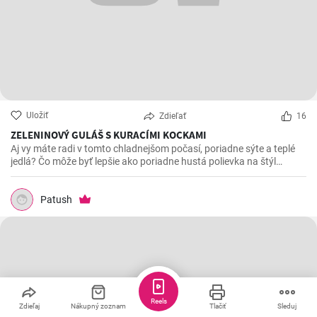
Uložiť
Zdieľať
16
ZELENINOVÝ GULÁŠ S KURACÍMI KOCKAMI
Aj vy máte radi v tomto chladnejšom počasí, poriadne sýte a teplé
jedlá? Čo môže byť lepšie ako poriadne hustá polievka na štýl
gulášu. Je výborná aj prehrievá a rovnako dobrá, ak nie aj lepšia, aj
na druhý deň.
Patush
Reels
Zdieľaj
Nákupný zoznam
Tlačiť
Sleduj