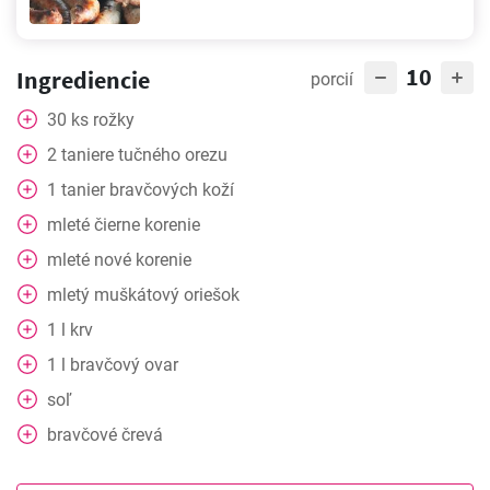
10
Ingrediencie
porcií
30
ks
rožky
2
taniere
tučného orezu
1
tanier
bravčových koží
mleté čierne korenie
mleté nové korenie
mletý muškátový oriešok
1
l
krv
1
l
bravčový ovar
soľ
bravčové črevá