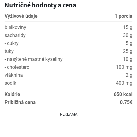
Nutričné hodnoty a cena
Výživové údaje
1 porcia
bielkoviny
15 g
sacharidy
30 g
- cukry
5 g
tuky
25 g
- nasýtené mastné kyseliny
10 g
- cholesterol
100 mg
vláknina
2 g
sodík
400 mg
Kalórie
650 kcal
Približná cena
0.75€
REKLAMA