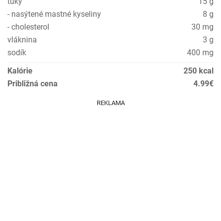
tuky
15 g
- nasýtené mastné kyseliny
8 g
- cholesterol
30 mg
vláknina
3 g
sodík
400 mg
Kalórie
250 kcal
Približná cena
4.99€
REKLAMA