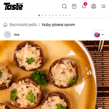
1
Bezmäsité jedlá
Huby plnené syrom
Iwa