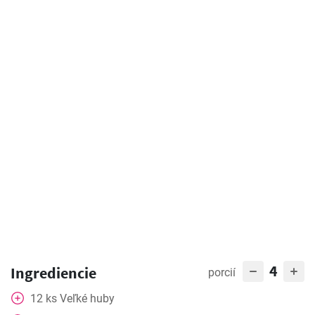
4
Ingrediencie
porcií
12
ks
Veľké huby