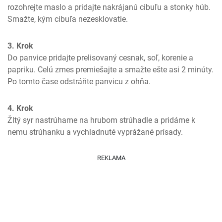
rozohrejte maslo a pridajte nakrájanú cibuľu a stonky húb. 
Smažte, kým cibuľa nezesklovatie.
3. Krok
Do panvice pridajte prelisovaný cesnak, soľ, korenie a 
papriku. Celú zmes premiešajte a smažte ešte asi 2 minúty. 
Po tomto čase odstráňte panvicu z ohňa.
4. Krok
Žltý syr nastrúhame na hrubom strúhadle a pridáme k 
nemu strúhanku a vychladnuté vyprážané prísady.
REKLAMA