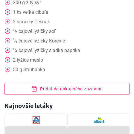
200
g
žltý syr
1
ks
veľká cibuľa
2
strúčiky
Cesnak
1
čajové lyžičky
soľ
⁄
2
1
čajové lyžičky
Korenie
⁄
4
1
čajové lyžičky
sladká paprika
⁄
4
2
lyžice
maslo
50
g
Strúhanka
Pridať do nákupného zoznamu
Najnovšie letáky