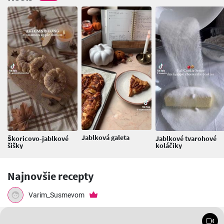
Jablková galeta
Škoricovo-jablkové
Jablkové tvarohové
šišky
koláčiky
Najnovšie recepty
Varim_Susmevom