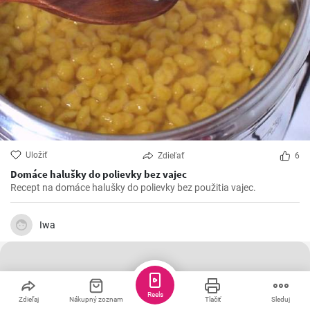
Uložiť
Zdieľať
6
Domáce halušky do polievky bez vajec
Recept na domáce halušky do polievky bez použitia vajec.
Iwa
Reels
Zdieľaj
Nákupný zoznam
Tlačiť
Sleduj