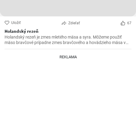
Uložiť
Zdieľať
67
Holandský rezeň
Holandský rezeň je zmes mletého mäsa a syra. Môžeme použiť
mäso bravčové prípadne zmes bravčového a hovädzieho mäsa v
pomere 2 : 1.
REKLAMA