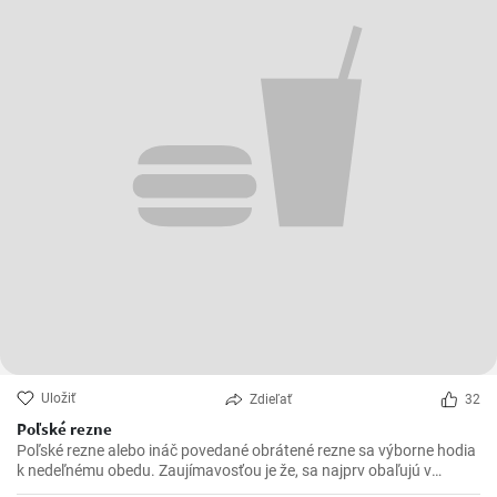
Uložiť
Zdieľať
32
Poľské rezne
Poľské rezne alebo ináč povedané obrátené rezne sa výborne hodia
k nedeľnému obedu. Zaujímavosťou je že, sa najprv obaľujú v
strúhanke a až následne vo vajíčku.