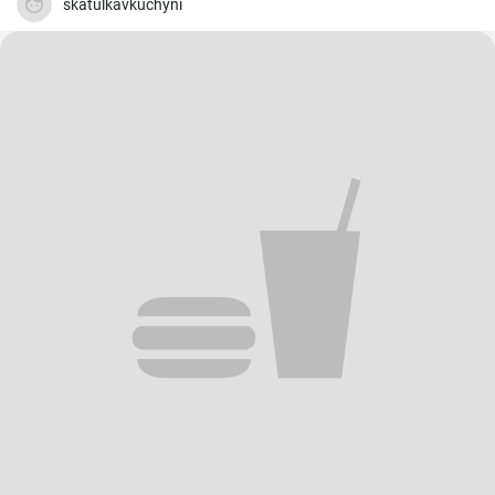
skatulkavkuchyni