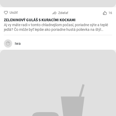
Uložiť
Zdieľať
16
ZELENINOVÝ GULÁŠ S KURACÍMI KOCKAMI
Aj vy máte radi v tomto chladnejšom počasí, poriadne sýte a teplé
jedlá? Čo môže byť lepšie ako poriadne hustá polievka na štýl
gulášu. Je výborná aj prehrievá a rovnako dobrá, ak nie aj lepšia, aj
na druhý deň.
Iwa