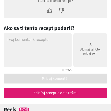
Páči sa ti tento recept?
Ako sa ti tento recept podaril?
Ak máš aj foto,
pridaj sem
0 / 255
Pridaj komentár
Zdieľaj recept s ostatnými
Reels
NOVÉ