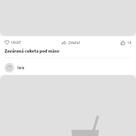
Uložiť
Zdieľať
14
Zaváraná cuketa pod mäso
Iwa