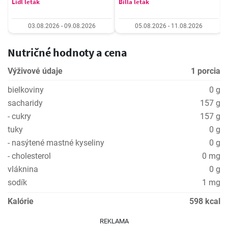
Lidl leták
Billa leták
03.08.2026 - 09.08.2026
05.08.2026 - 11.08.2026
Nutričné hodnoty a cena
Výživové údaje
1 porcia
bielkoviny
0 g
sacharidy
157 g
- cukry
157 g
tuky
0 g
- nasýtené mastné kyseliny
0 g
- cholesterol
0 mg
vláknina
0 g
sodík
1 mg
Kalórie
598 kcal
REKLAMA