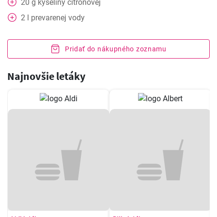
20
g
kyseliny citrónovej
2
l
prevarenej vody
Pridať do nákupného zoznamu
Najnovšie letáky