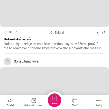
Uložiť
Zdieľať
67
Holandský rezeň
Holandský rezeň je zmes mletého mäsa a syra. Môžeme použiť
mäso bravčové prípadne zmes bravčového a hovädzieho mäsa v
pomere 2 : 1.
Sona_Janickova
Reels
Zdieľaj
Nákupný zoznam
Tlačiť
Sleduj