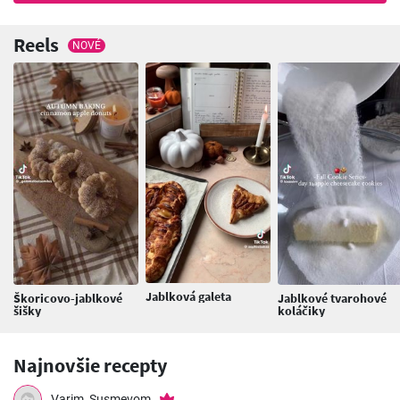
Reels
NOVÉ
Jablková galeta
Škoricovo-jablkové
Jablkové tvarohové
šišky
koláčiky
Najnovšie recepty
Varim_Susmevom