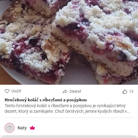
Uložiť
Zdieľať
13
Hrnčekový koláč s ríbezľami a posýpkou
Tento hrnčekový koláč s ríbezľami a posýpkou je vynikajúci letný
dezert, ktorý si zamilujete. Chuť čerstvých, jemne kyslých ríbezlí v
kombinácii so sladkou posýpkou robí z tohto koláča perfektný záver
akéhokoľvek jedla.
Naty