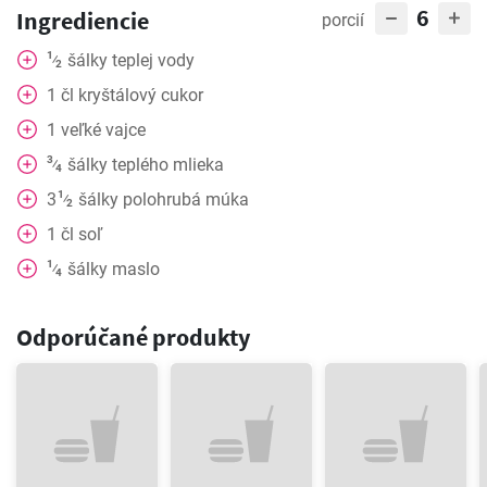
6
Ingrediencie
porcií
1
šálky
teplej vody
⁄
2
1
čl
kryštálový cukor
1
veľké vajce
3
šálky
teplého mlieka
⁄
4
1
3
šálky
polohrubá múka
⁄
2
1
čl
soľ
1
šálky
maslo
⁄
4
Odporúčané produkty