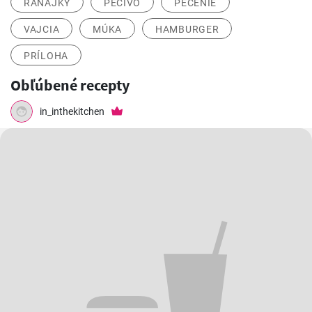
RAŇAJKY
PEČIVO
PEČENIE
VAJCIA
MÚKA
HAMBURGER
PRÍLOHA
Obľúbené recepty
in_inthekitchen