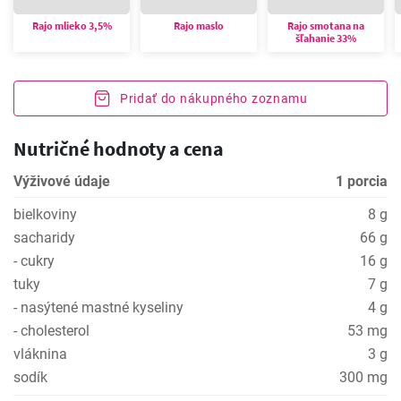
Rajo mlieko 3,5%
Rajo maslo
Rajo smotana na
šľahanie 33%
Pridať do nákupného zoznamu
Nutričné hodnoty a cena
Výživové údaje
1 porcia
bielkoviny
8 g
sacharidy
66 g
- cukry
16 g
tuky
7 g
- nasýtené mastné kyseliny
4 g
- cholesterol
53 mg
vláknina
3 g
sodík
300 mg