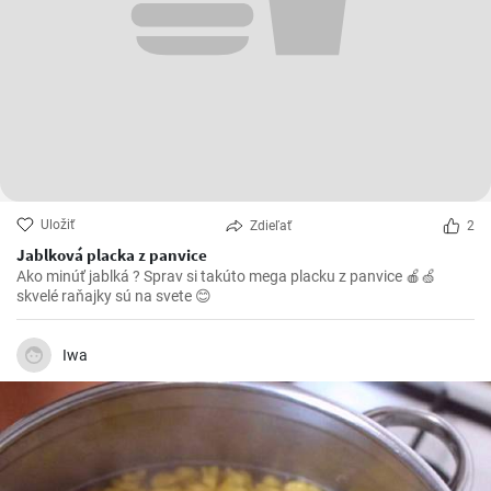
Uložiť
Zdieľať
2
Jablková placka z panvice
Ako minúť jablká ? Sprav si takúto mega placku z panvice 🍎🍏
skvelé raňajky sú na svete 😊
Iwa