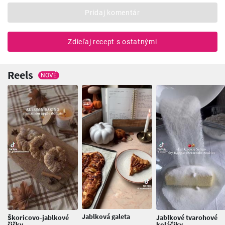
Pridaj komentár
Zdieľaj recept s ostatnými
Reels
NOVÉ
Jablková galeta
Škoricovo-jablkové
Jablkové tvarohové
šišky
koláčiky