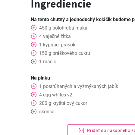
Ingrediencie
Na tento chutný a jednoduchý koláčik budeme p
450
g
polohrubá múka
4
vaječné žĺtka
1
kypriaci prášok
150
g
práškového cukru
1
maslo
Na plnku
1
postrúhaných a vyžmýkaných jabĺk
4
egg whites v2
200
g
kryštálový cukor
škorica
Pridať do nákupného 