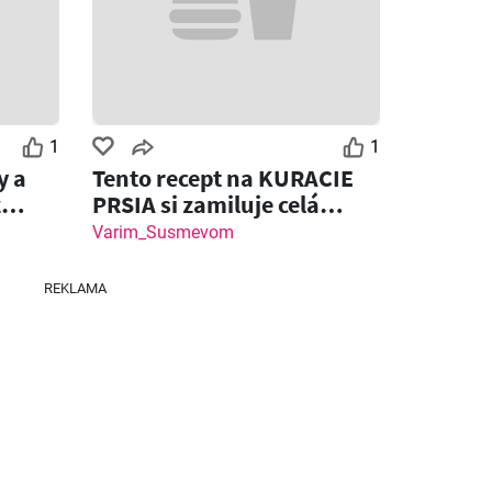
1
1
y a
Tento recept na KURACIE
z
PRSIA si zamiluje celá
rodina!
Varim_Susmevom
REKLAMA
Zostáva dní: 3
Zostáva dní: 6
Klas leták
Fresh leták
26
03.08.2026 - 09.08.2026
06.08.2026 - 12.08.2026