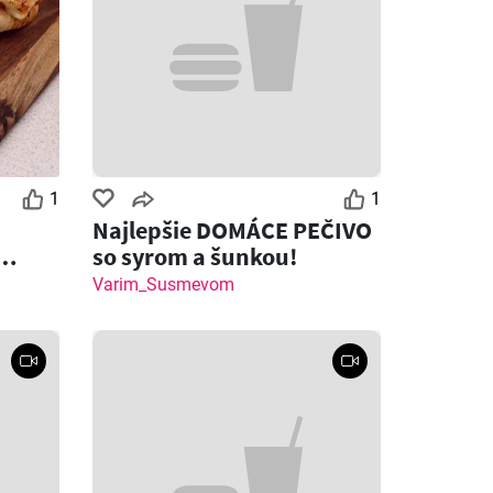
1
1
Najlepšie DOMÁCE PEČIVO
so syrom a šunkou!
 syrom
Varim_Susmevom