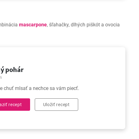
ombinácia
mascarpone
, šľahačky, dlhých piškót a ovocia
ý pohár
i
 chuť mlsať a nechce sa vám piecť.
aziť recept
Uložiť recept