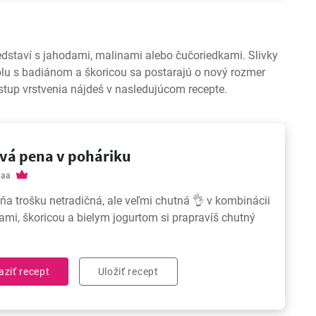
edstaví s jahodami, malinami alebo čučoriedkami. Slivky
lu s badiánom a škoricou sa postarajú o nový rozmer
ostup vrstvenia nájdeš v nasledujúcom recepte.
ová pena v poháriku
aaa
a trošku netradičná, ale veľmi chutná 👌 v kombinácii
iami, škoricou a bielym jogurtom si prapravíš chutný
aziť recept
Uložiť recept