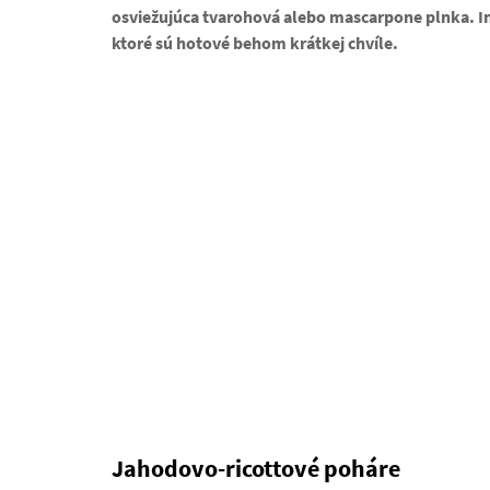
osviežujúca tvarohová alebo mascarpone plnka. In
ktoré sú hotové behom krátkej chvíle.
Jahodovo-ricottové poháre