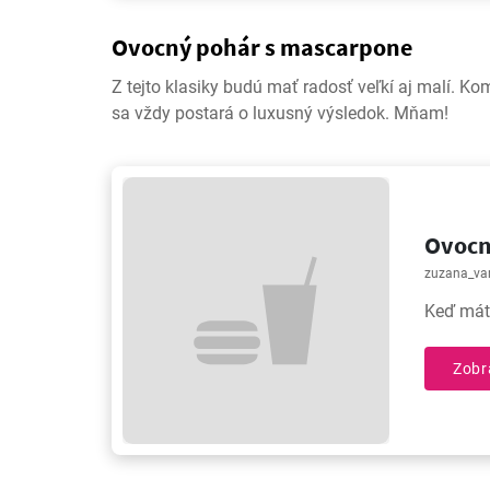
Ovocný pohár s mascarpone
Z tejto klasiky budú mať radosť veľkí aj malí. K
sa vždy postará o luxusný výsledok. Mňam!
Ovocn
zuzana_var
Keď máte
Zobr