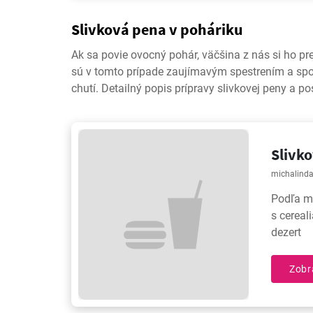
Slivková pena v poháriku
Ak sa povie ovocný pohár, väčšina z nás si ho pr
sú v tomto prípade zaujímavým spestrením a spo
chutí. Detailný popis prípravy slivkovej peny a p
Slivk
michalind
Podľa mň
s cereal
dezert
Zobr