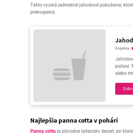
Takto vyzerá jedinečné jahodové pokušenie, ktor
prekvapená.
Jahod
Angelika
Jahodovo
počasí. 
alebo tr
za cca 
vyskúšaj
Zobr
Najlepšia panna cotta v pohári
Panna cotta
je pôvodne taliansky dezert, pri ktor