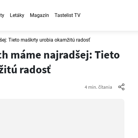
ty
Letáky
Magazín
Tastelist TV
ej: Tieto maškrty urobia okamžitú radosť
ch máme najradšej: Tieto
itú radosť
4 min. čítania