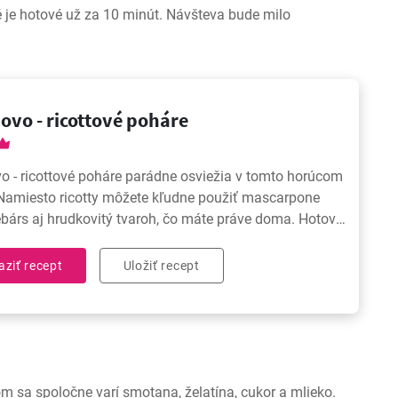
é je hotové už za 10 minút. Návšteva bude milo
ovo - ricottové poháre
 - ricottové poháre parádne osviežia v tomto horúcom
Namiesto ricotty môžete kľudne použiť mascarpone
ebárs aj hrudkovitý tvaroh, čo máte práve doma. Hotové
10 minút, ak nemáte nápad na poobedný dezert
te 😃. ➡️ Po
aziť recept
Uložiť recept
om sa spoločne varí smotana, želatína, cukor a mlieko.