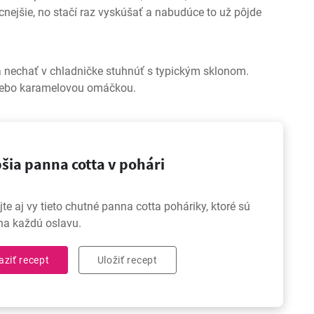
nejšie, no stačí raz vyskúšať a nabudúce to už pôjde
a nechať v chladničke stuhnúť s typickým sklonom.
lebo karamelovou omáčkou.
šia panna cotta v pohári
te aj vy tieto chutné panna cotta poháriky, ktoré sú
na každú oslavu.
aziť recept
Uložiť recept