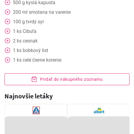
500
g
kyslá kapusta
200
ml
smotana na varenie
100
g
tvrdý syr
1
ks
Cibuľa
2
ks
cesnak
1
ks
bobkový list
1
ks
celé čierne korenie
Pridať do nákupného zoznamu
Najnovšie letáky