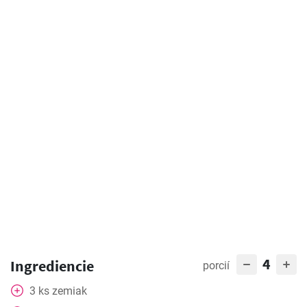
4
Ingrediencie
porcií
3
ks
zemiak