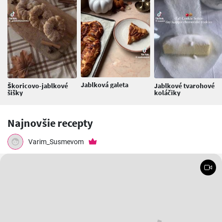
Jablková galeta
Škoricovo-jablkové
Jablkové tvarohové
šišky
koláčiky
Najnovšie recepty
Varim_Susmevom