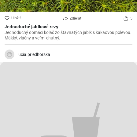
Uložiť
Zdieľať
5
Jednoduché jablkové rezy
Jednoduchý domáci koláč zo šťavnatých jabĺk s kakaovou polevou.
Mäkký, vláčny a veľmi chutný.
lucia.priedhorska