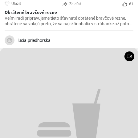
Uložiť
Zdieľať
61
Obrátené bravčové rezne
Veľmi radi pripravujeme tieto šťavnaté obrátené bravčové rezne,
obrátené sa volajú preto, že sa najskôr obalia v strúhanke až potom
vo vajíčku. Sú krásne jemné a veľmi šťavnaté. V kombinácii s
čerstvou zeleninou sú výborné.
lucia.priedhorska