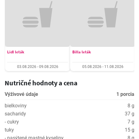
Lidl leták
Billa leták
03.08.2026 - 09.08.2026
05.08.2026 - 11.08.2026
Nutričné hodnoty a cena
Výživové údaje
1 porcia
bielkoviny
8 g
sacharidy
37 g
- cukry
7 g
tuky
15 g
- nasýtené mastné kyseliny
8 g