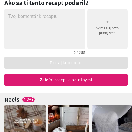
Ako sa ti tento recept podaril?
Ak máš aj foto,
pridaj sem
0 / 255
Pridaj komentár
Zdieľaj recept s ostatnými
Reels
NOVÉ