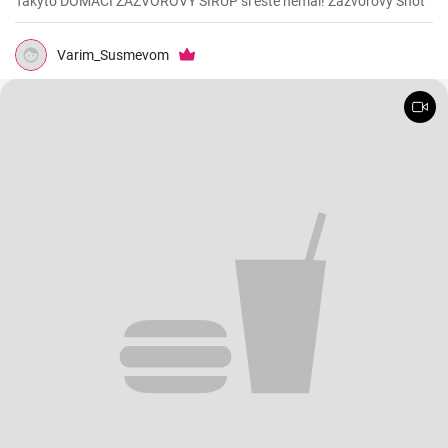
Takýto DOMÁCI ZÁZVOROVÝ SIRUP si ešte nemal! Zázvorový Shot
Varim_Susmevom