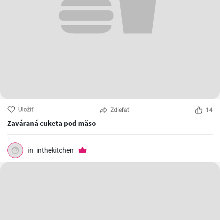
Uložiť
Zdieľať
14
Zaváraná cuketa pod mäso
in_inthekitchen