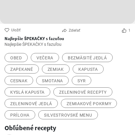
Uložiť
Zdieľať
1
Najlepšie ŠPEKAČKY s fazuľou
Najlepšie ŠPEKAČKY s fazuľou
OBED
VEČERA
BEZMÄSITÉ JEDLÁ
ZAPEKANÉ
ZEMIAK
KAPUSTA
CESNAK
SMOTANA
SYR
KYSLÁ KAPUSTA
ZELENINOVÉ RECEPTY
ZELENINOVÉ JEDLÁ
ZEMIAKOVÉ POKRMY
PRÍLOHA
SILVESTROVSKÉ MENU
Obľúbené recepty