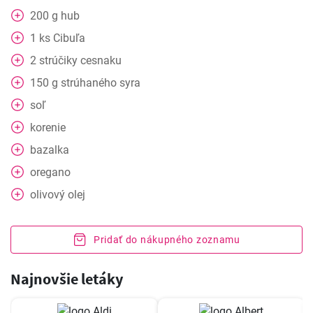
200
g
hub
1
ks
Cibuľa
2
strúčiky
cesnaku
150
g
strúhaného syra
soľ
korenie
bazalka
oregano
olivový olej
Pridať do nákupného zoznamu
Najnovšie letáky