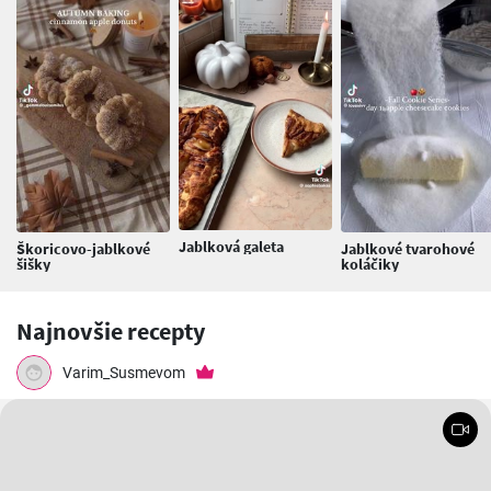
Jablková galeta
Škoricovo-jablkové
Jablkové tvarohové
šišky
koláčiky
Najnovšie recepty
Varim_Susmevom