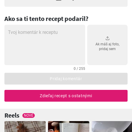
Ako sa ti tento recept podaril?
Ak máš aj foto,
pridaj sem
0 / 255
Pridaj komentár
Zdieľaj recept s ostatnými
Reels
NOVÉ