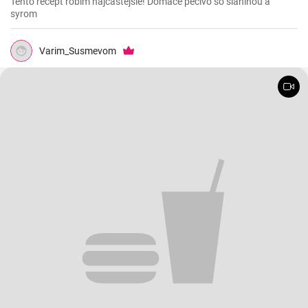
Tento recept robím najčastejšie! Domáce pečivo so slaninou a
syrom
Varim_Susmevom