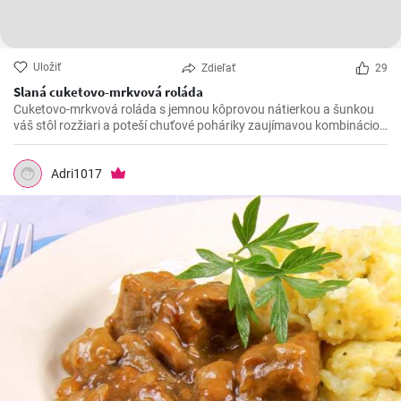
Uložiť
Zdieľať
29
Slaná cuketovo-mrkvová roláda
Cuketovo-mrkvová roláda s jemnou kôprovou nátierkou a šunkou
váš stôl rozžiari a poteší chuťové poháriky zaujímavou kombináciou
chutí.
Adri1017