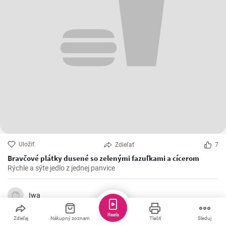
Uložiť
Zdieľať
7
Bravčové plátky dusené so zelenými fazuľkami a cícerom
Rýchle a sýte jedlo z jednej panvice
Iwa
Reels
Zdieľaj
Nákupný zoznam
Tlačiť
Sleduj