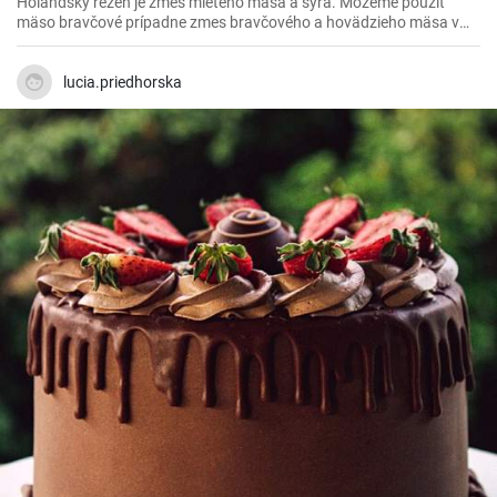
Holandský rezeň je zmes mletého mäsa a syra. Môžeme použiť
mäso bravčové prípadne zmes bravčového a hovädzieho mäsa v
pomere 2 : 1.
lucia.priedhorska