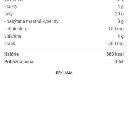
- cukry
4 g
tuky
20 g
- nasýtené mastné kyseliny
8 g
- cholesterol
100 mg
vláknina
4 g
sodík
600 mg
Kalórie
380 kcal
Približná cena
4.5€
REKLAMA