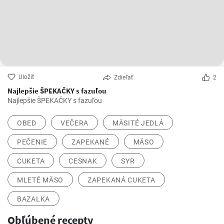
Uložiť
Zdieľať
2
Najlepšie ŠPEKAČKY s fazuľou
Najlepšie ŠPEKAČKY s fazuľou
OBED
VEČERA
MÄSITÉ JEDLÁ
PEČENIE
ZAPEKANÉ
MÄSO
CUKETA
CESNAK
SYR
MLETÉ MÄSO
ZAPEKANÁ CUKETA
BAZALKA
Obľúbené recepty