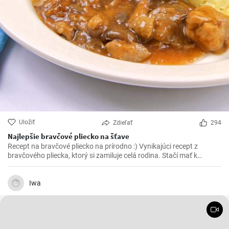
Uložiť
Zdieľať
294
Najlepšie bravčové pliecko na šťave
Recept na bravčové pliecko na prírodno :) Vynikajúci recept z
bravčového pliecka, ktorý si zamiluje celá rodina. Stačí mať k
dispozícií pár ingrediencií a vynikajúce bravčové mäso na šťave je
na svete.
Iwa