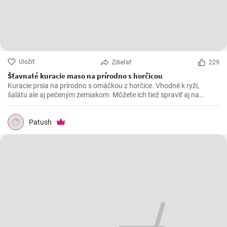
Uložiť
Zdieľať
229
Šťavnaté kuracie maso na prírodno s horčicou
Kuracie prsia na prírodno s omáčkou z horčice. Vhodné k ryži,
šalátu ale aj pečeným zemiakom. Môžete ich tiež spraviť aj na
spôsob šťavnatých kuracích rezňov - taktiež na prírodno.
Patush