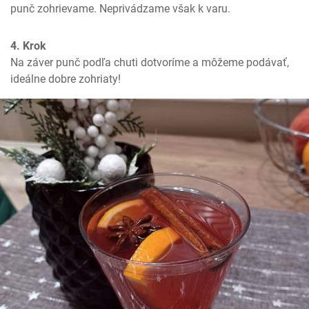
punč zohrievame. Neprivádzame však k varu.
4. Krok
Na záver punč podľa chuti dotvoríme a môžeme podávať, 
ideálne dobre zohriaty!