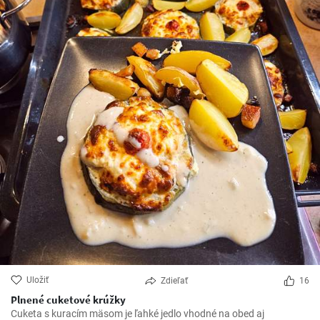
Uložiť
Zdieľať
16
Plnené cuketové krúžky
Cuketa s kuracím mäsom je ľahké jedlo vhodné na obed aj