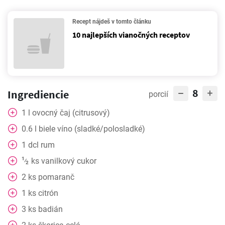
Recept nájdeš v tomto článku
10 najlepších vianočných receptov
8
Ingrediencie
porcií
1
l
ovocný čaj (citrusový)
0.6
l
biele víno (sladké/polosladké)
1
dcl
rum
1
ks
vanilkový cukor
⁄
2
2
ks
pomaranč
1
ks
citrón
3
ks
badián