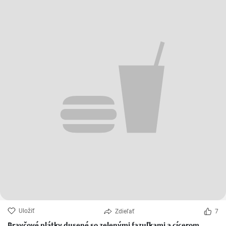
Uložiť
Zdieľať
7
Bravčové plátky dusené so zelenými fazuľkami a cícerom