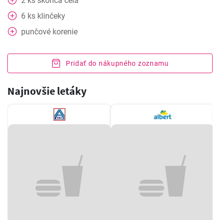
2
ks
škorica celá
6
ks
klinčeky
punčové korenie
Pridať do nákupného zoznamu
Najnovšie letáky