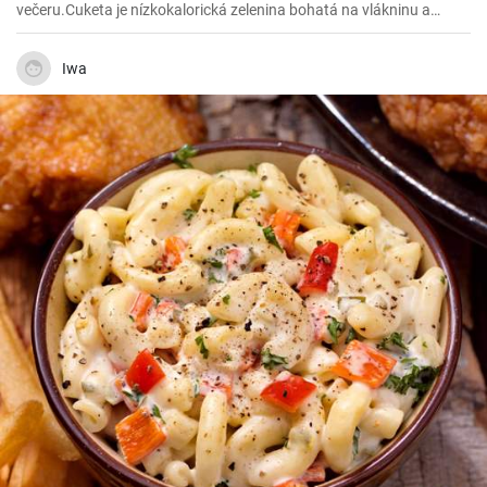
večeru.Cuketa je nízkokalorická zelenina bohatá na vlákninu a
kuracie mäso poskytuje kvalitný zdroj bielkovín.Lahká príprava a
chutné výsledné jedlo Vás určite očarí.
Iwa