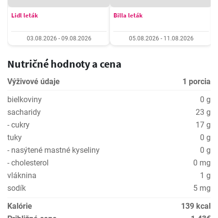
Lidl leták
Billa leták
03.08.2026 - 09.08.2026
05.08.2026 - 11.08.2026
Nutričné hodnoty a cena
Výživové údaje
1 porcia
bielkoviny
0 g
sacharidy
23 g
- cukry
17 g
tuky
0 g
- nasýtené mastné kyseliny
0 g
- cholesterol
0 mg
vláknina
1 g
sodík
5 mg
Kalórie
139 kcal