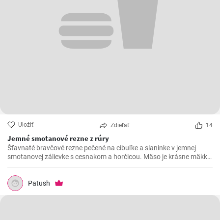
Uložiť
Zdieľať
14
Jemné smotanové rezne z rúry
Šťavnaté bravčové rezne pečené na cibuľke a slaninke v jemnej
smotanovej zálievke s cesnakom a horčicou. Mäso je krásne mäkké
a doslova sa rozpadá.
Patush