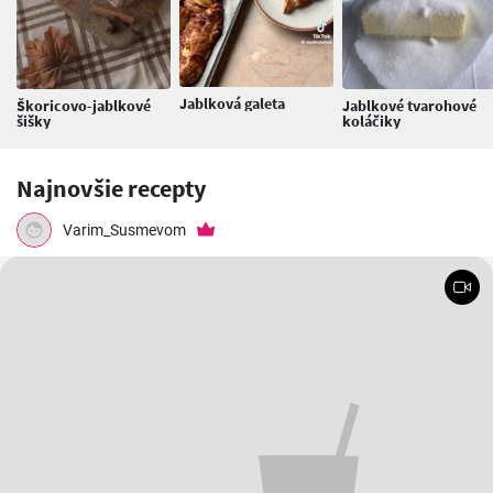
Jablková galeta
Škoricovo-jablkové
Jablkové tvarohové
šišky
koláčiky
Najnovšie recepty
Varim_Susmevom