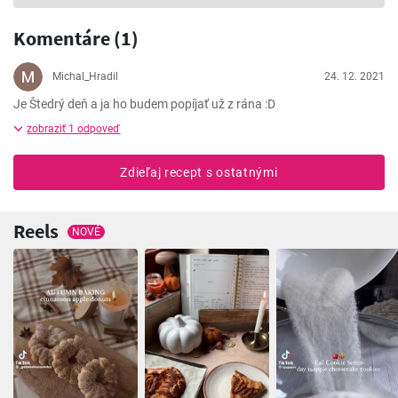
Komentáre (1)
Michal_Hradil
24. 12. 2021
Je Štedrý deň a ja ho budem popíjať už z rána :D
zobraziť 1 odpoveď
Zdieľaj recept s ostatnými
Reels
NOVÉ