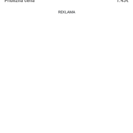
Približná cena
1.43€
REKLAMA