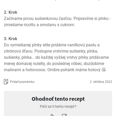
2. Krok
Začíname prvou sušienkovou časťou. Pripravíme si plnku - 
zmiešame ricottu a smotanu s cukrom. 
3. Krok
Do vymiešanej plnky ešte pridáme vanilkovú pastu a 
citrónovú šťavu. Postupne vrstvíme sušienky, plnka, 
sušienky, plnka… do každej vyššej vrstvy plnky pridávame 
menej domácej nutelly, do poslednej vôbec, dozdobíme 
malinami a hotovoooo. Ombre pohárik máme hotový 🤤.
Pridať poznámku
2. októbra 2022
Ohodnoť tento recept
Páči sa ti tento recept?