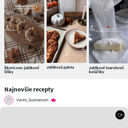
Jablková galeta
Škoricovo-jablkové
Jablkové tvarohové
šišky
koláčiky
Najnovšie recepty
Varim_Susmevom