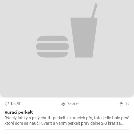
Uložiť
Zdieľať
72
Kurací perkelt
Rýchly ľahký a plný chuti - perkelt z kuracích pŕs, toto jedlo bolo prvé
ktoré som sa naučil uvariť a varím perkelt pravidelne 2-3 krát za
mesiac. Vynikajúci kurací perkelt s kolienkami.