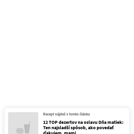
Recept nájdeš v tomto článku
12 TOP dezertov na oslavu Dňa matiek:
Ten najsladší spôsob, ako povedať
ďakujem, mami