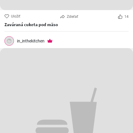
Uložiť
Zdieľať
14
Zaváraná cuketa pod mäso
in_inthekitchen