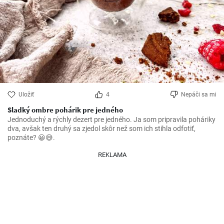
Uložiť
4
Nepáči sa mi
Sladký ombre pohárik pre jedného
Jednoduchý a rýchly dezert pre jedného. Ja som pripravila poháriky 
dva, avšak ten druhý sa zjedol skôr než som ich stihla odfotiť, 
poznáte? 😀😅.
REKLAMA