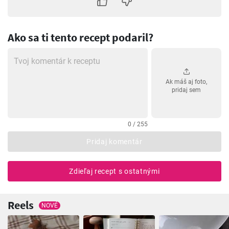
Ako sa ti tento recept podaril?
Ak máš aj foto,
pridaj sem
0 / 255
Pridaj komentár
Zdieľaj recept s ostatnými
Reels
NOVÉ