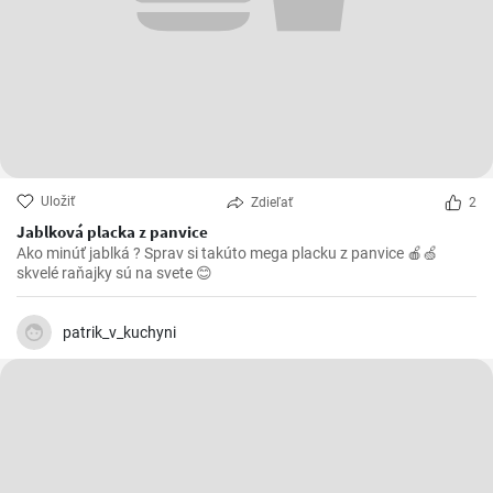
Uložiť
Zdieľať
2
Jablková placka z panvice
Ako minúť jablká ? Sprav si takúto mega placku z panvice 🍎🍏
skvelé raňajky sú na svete 😊
patrik_v_kuchyni