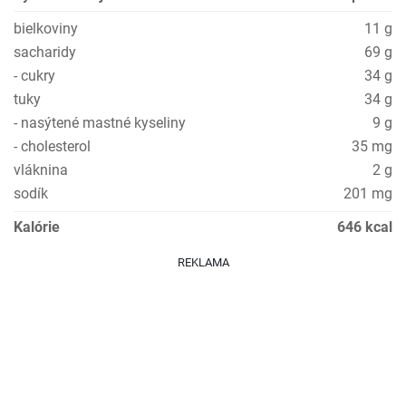
bielkoviny
11 g
sacharidy
69 g
- cukry
34 g
tuky
34 g
- nasýtené mastné kyseliny
9 g
- cholesterol
35 mg
vláknina
2 g
sodík
201 mg
Kalórie
646 kcal
REKLAMA