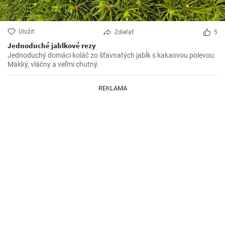
Uložiť
Zdieľať
5
Jednoduché jablkové rezy
Jednoduchý domáci koláč zo šťavnatých jabĺk s kakaovou polevou.
Mäkký, vláčny a veľmi chutný.
REKLAMA