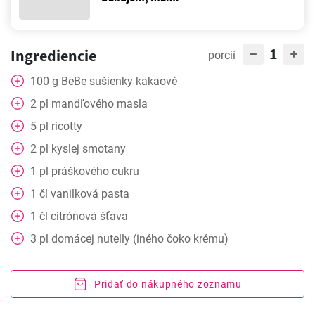
1
Ingrediencie
porcií
100
g
BeBe sušienky kakaové
2
pl
mandľového masla
5
pl
ricotty
2
pl
kyslej smotany
1
pl
práškového cukru
1
čl
vanilková pasta
1
čl
citrónová šťava
3
pl
domácej nutelly (iného čoko krému)
Pridať do nákupného zoznamu