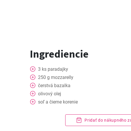
Ingrediencie
3
ks
paradajky
250
g
mozzarelly
čerstvá bazalka
olivový olej
soľ a čierne korenie
Pridať do nákupného 