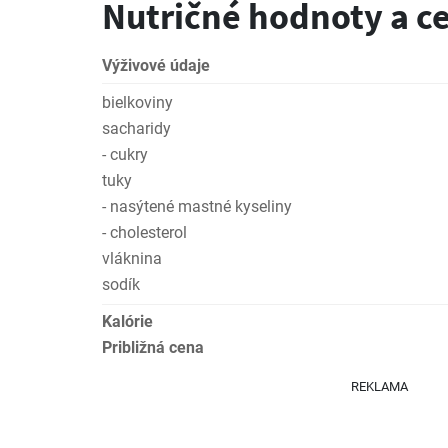
Nutričné hodnoty a c
Výživové údaje
bielkoviny
sacharidy
- cukry
tuky
- nasýtené mastné kyseliny
- cholesterol
vláknina
sodík
Kalórie
Približná cena
REKLAMA