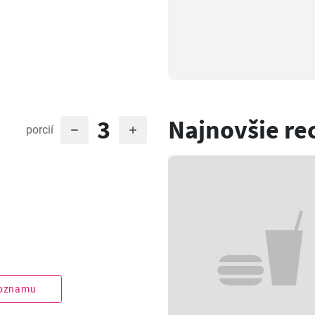
3
Najnovšie re
porcií
zoznamu