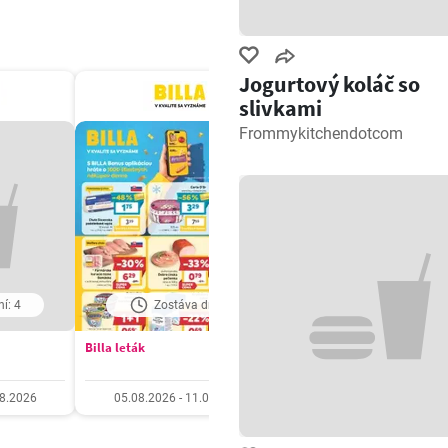
Jogurtový koláč so
slivkami
Frommykitchendotcom
í: 4
Zostáva dní: 6
Zostáva dní: 6
Billa leták
Tesco Hypermarket - leták
08.2026
05.08.2026 - 11.08.2026
05.08.2026 - 11.08.20