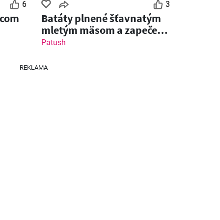
6
3
jcom
Batáty plnené šťavnatým
mletým mäsom a zapečené
s čedarom
Patush
REKLAMA