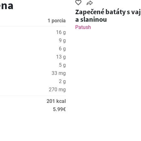
ena
Zapečené batáty s va
a slaninou
1 porcia
Patush
16 g
9 g
6 g
13 g
5 g
33 mg
2 g
270 mg
201 kcal
5.99€