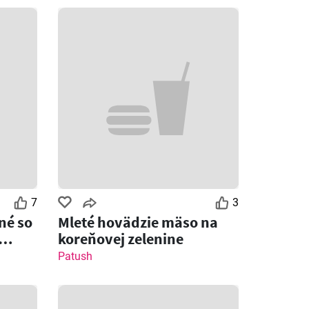
7
3
né so
Mleté hovädzie mäso na
koreňovej zelenine
Patush