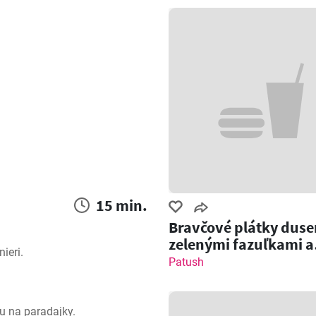
15 min.
Bravčové plátky duse
zelenými fazuľkami a
ieri.
cícerom
Patush
u na paradajky.