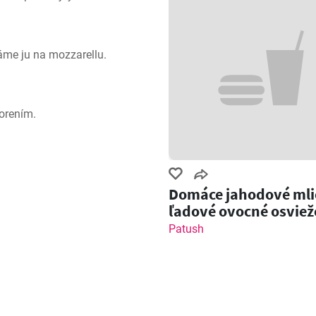
áme ju na mozzarellu.
orením.
Domáce jahodové mli
ľadové ovocné osviež
Patush