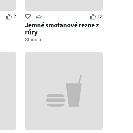
2
13
Jemné smotanové rezne z
rúry
Stanula
Zostáva dní: 7
Zostáva dní: 4
COOP Jednota leták
Klas leták
26
06.08.2026 - 12.08.2026
03.08.2026 - 09.08.2026