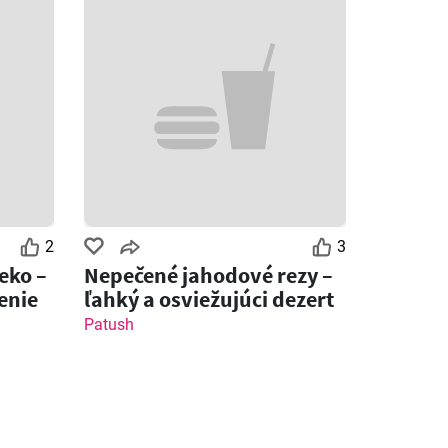
2
3
eko –
Nepečené jahodové rezy –
enie
ľahký a osviežujúci dezert
Patush