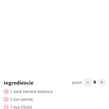
4
Ingrediencie
porcií
1
pack
červená šošovica
2
kus
zemiak
1
kus
Cibuľa