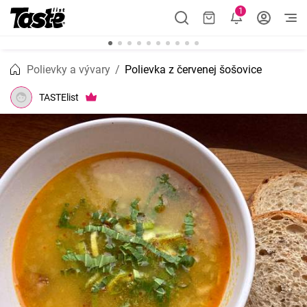
1
Polievky a vývary
Polievka z červenej šošovice
TASTElist