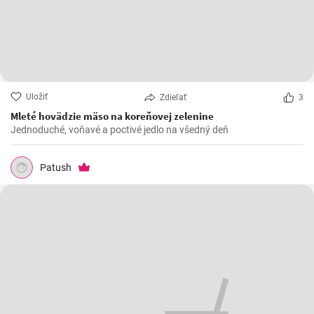
Uložiť
Zdieľať
3
Mleté hovädzie mäso na koreňovej zelenine
Jednoduché, voňavé a poctivé jedlo na všedný deň
Patush