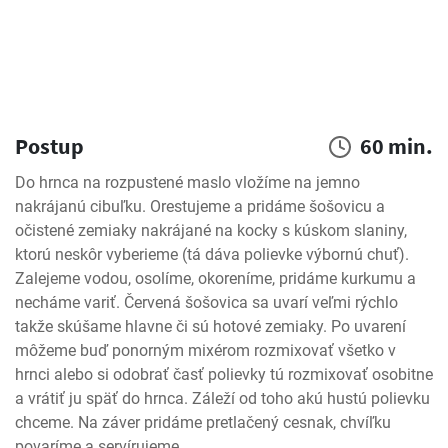
Postup
60 min.
Do hrnca na rozpustené maslo vložíme na jemno 
nakrájanú cibuľku. Orestujeme a pridáme šošovicu a 
očistené zemiaky nakrájané na kocky s kúskom slaniny, 
ktorú neskôr vyberieme (tá dáva polievke výbornú chuť). 
Zalejeme vodou, osolíme, okoreníme, pridáme kurkumu a 
necháme variť. Červená šošovica sa uvarí veľmi rýchlo 
takže skúšame hlavne či sú hotové zemiaky. Po uvarení 
môžeme buď ponorným mixérom rozmixovať všetko v 
hrnci alebo si odobrať časť polievky tú rozmixovať osobitne 
a vrátiť ju späť do hrnca. Záleží od toho akú hustú polievku 
chceme. Na záver pridáme pretlačený cesnak, chvíľku 
povaríme a servírujeme.