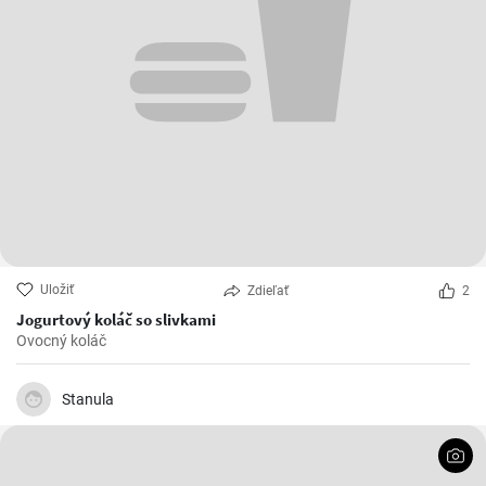
Uložiť
Zdieľať
2
Jogurtový koláč so slivkami
Ovocný koláč
Stanula