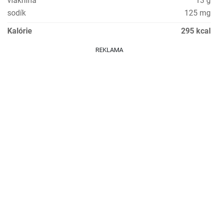
vláknina
13 g
sodík
125 mg
Kalórie
295 kcal
REKLAMA