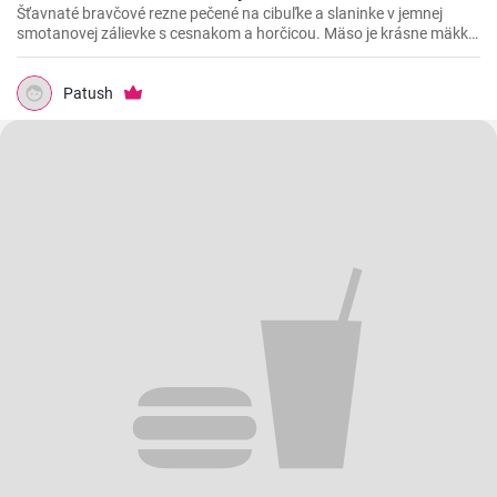
Šťavnaté bravčové rezne pečené na cibuľke a slaninke v jemnej
smotanovej zálievke s cesnakom a horčicou. Mäso je krásne mäkké
a doslova sa rozpadá.
Patush