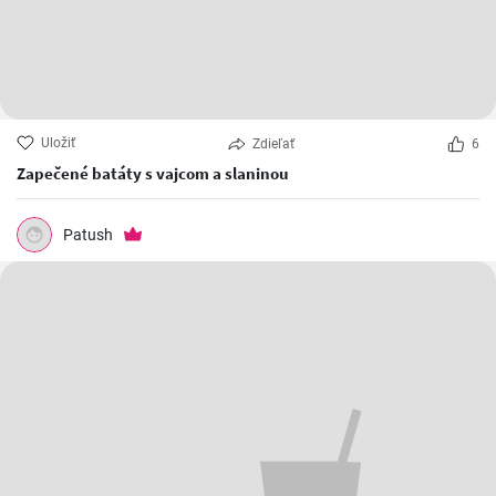
Uložiť
Zdieľať
6
Zapečené batáty s vajcom a slaninou
Patush