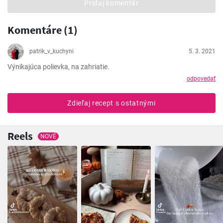
Pridaj komentár
Komentáre (1)
patrik_v_kuchyni
5. 3. 2021
Výnikajúca polievka, na zahriatie.
odpovedať
Zdieľaj recept s ostatnými
Reels
NOVÉ