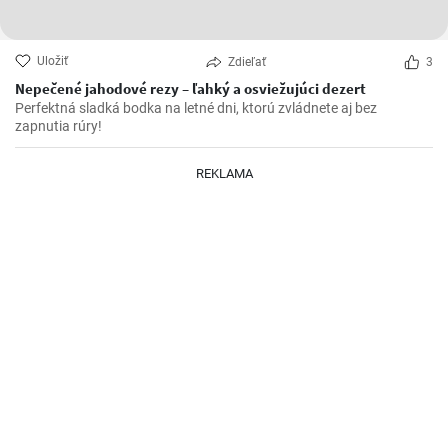
Uložiť
Zdieľať
3
Nepečené jahodové rezy – ľahký a osviežujúci dezert
Perfektná sladká bodka na letné dni, ktorú zvládnete aj bez
zapnutia rúry!
REKLAMA