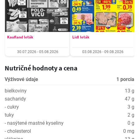
Kaufland leták
Lidl leták
30.07.2026 - 05.08.2026
03.08.2026 - 09.08.2026
Nutričné hodnoty a cena
Výživové údaje
1 porcia
bielkoviny
13 g
sacharidy
47 g
- cukry
3 g
tuky
2 g
- nasýtené mastné kyseliny
0 g
- cholesterol
0 mg