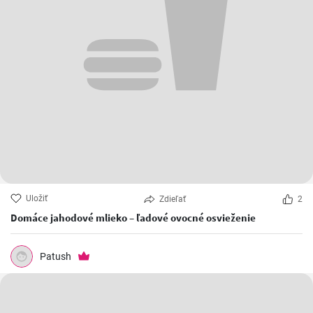
Uložiť
Zdieľať
2
Domáce jahodové mlieko – ľadové ovocné osvieženie
Patush