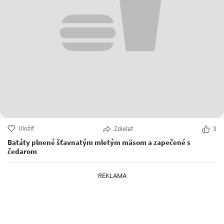
Uložiť
Zdieľať
3
Batáty plnené šťavnatým mletým mäsom a zapečené s
čedarom
REKLAMA