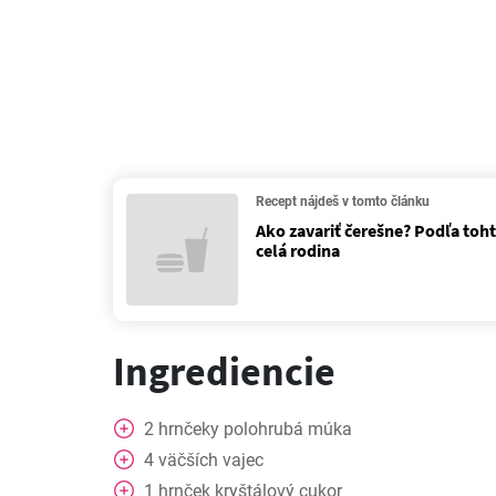
Recept nájdeš v tomto článku
Ako zavariť čerešne? Podľa toh
celá rodina
Ingrediencie
2
hrnčeky
polohrubá múka
4
väčších vajec
1
hrnček
kryštálový cukor