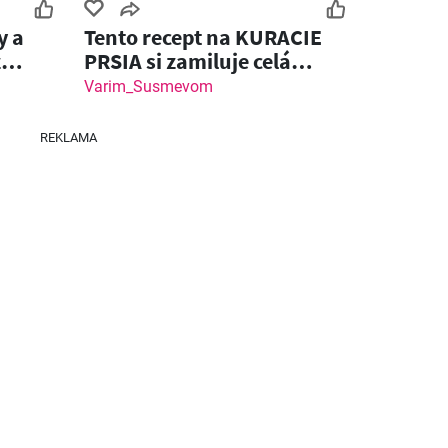
y a
Tento recept na KURACIE
z
PRSIA si zamiluje celá
rodina!
Varim_Susmevom
REKLAMA