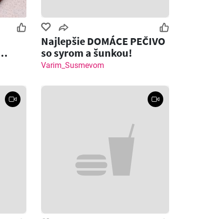
Najlepšie DOMÁCE PEČIVO
so syrom a šunkou!
 syrom
Varim_Susmevom