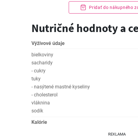
Pridať do nákupného 
Nutričné hodnoty a c
Výživové údaje
bielkoviny
sacharidy
- cukry
tuky
- nasýtené mastné kyseliny
- cholesterol
vláknina
sodík
Kalórie
REKLAMA