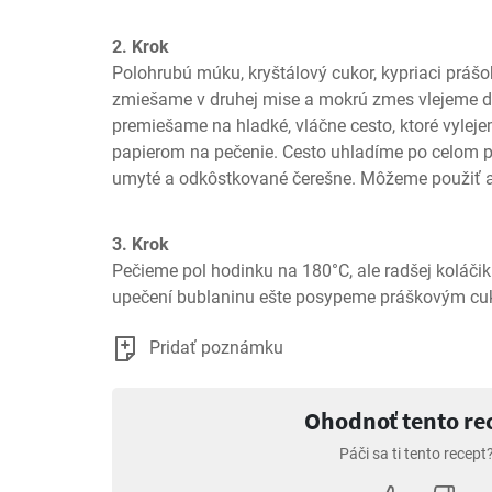
2. Krok
Polohrubú múku, kryštálový cukor, kypriaci prášok
zmiešame v druhej mise a mokrú zmes vlejeme do
premiešame na hladké, vláčne cesto, ktoré vyleje
papierom na pečenie. Cesto uhladíme po celom p
umyté a odkôstkované čerešne. Môžeme použiť a
3. Krok
Pečieme pol hodinku na 180°C, ale radšej koláčik
upečení bublaninu ešte posypeme práškovým cu
Pridať poznámku
Ohodnoť tento re
Páči sa ti tento recept