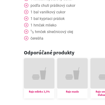
podľa chuti
práškový cukor
1
bal
vanilkový cukor
1
bal
kypriaci prášok
1
hrnček
mlieko
1
hrnček
slnečnicový olej
⁄
2
čerešňa
Odporúčané produkty
Rajo mlieko 3,5%
Rajo maslo
Rajo s
šľaha