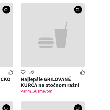
ECKO
Najlepšie GRILOVANÉ
KURČA na otočnom ražni
Varim_Susmevom