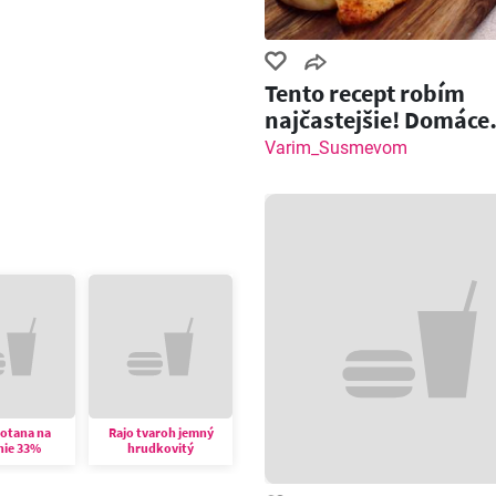
Tento recept robím
najčastejšie! Domáce
pečivo so slaninou a
Varim_Susmevom
motana na
Rajo tvaroh jemný
nie 33%
hrudkovitý