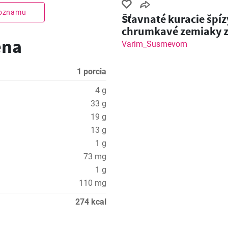
zoznamu
Šťavnaté kuracie špíz
chrumkavé zemiaky 
ena
grilu!
Varim_Susmevom
1 porcia
4 g
33 g
19 g
13 g
1 g
73 mg
1 g
110 mg
274 kcal