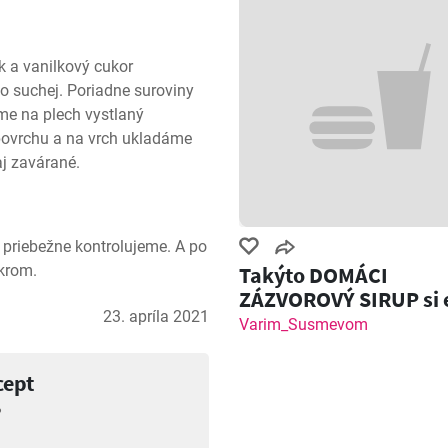
 a vanilkový cukor 
 suchej. Poriadne suroviny 
me na plech vystlaný 
ovrchu a na vrch ukladáme 
j zavárané.
 priebežne kontrolujeme. A po 
krom.
Takýto DOMÁCI
ZÁZVOROVÝ SIRUP si 
23. apríla 2021
nemal! Zázvorový Sh
Varim_Susmevom
cept
?