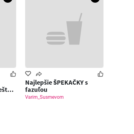
Najlepšie ŠPEKAČKY s
ešte
fazuľou
ot
Varim_Susmevom