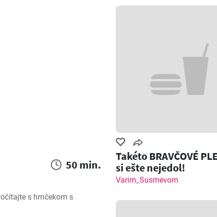
Takéto BRAVČOVÉ PL
50 min.
si ešte nejedol!
Varim_Susmevom
čítajte s hrnčekom s 