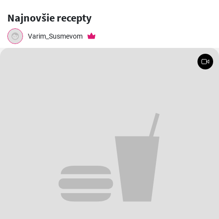
Najnovšie recepty
Varim_Susmevom