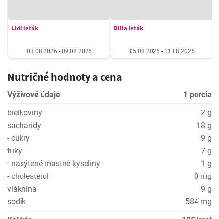
Lidl leták
Billa leták
03.08.2026 - 09.08.2026
05.08.2026 - 11.08.2026
Nutričné hodnoty a cena
Výživové údaje
1 porcia
bielkoviny
2 g
sacharidy
18 g
- cukry
9 g
tuky
7 g
- nasýtené mastné kyseliny
1 g
- cholesterol
0 mg
vláknina
9 g
sodík
584 mg