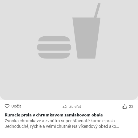
Uložiť
Zdieľať
22
Kuracie prsia v chrumkavom zemiakovom obale
Zvonka chrumkavé a zvnútra super šťavnaté kuracie prsia.
Jednoduché, rýchle a velmi chutné! Na víkendový obed ako
stvorené 😍