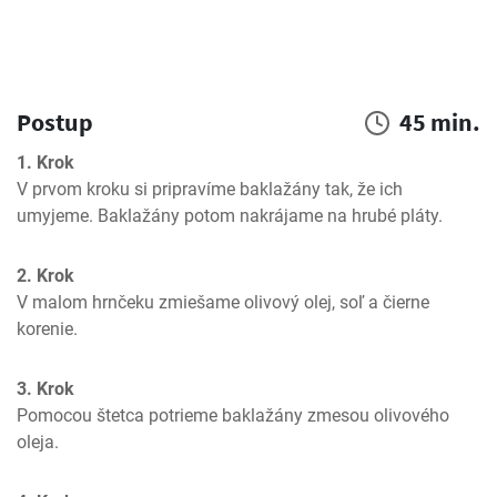
Postup
45 min.
1. Krok
V prvom kroku si pripravíme baklažány tak, že ich 
umyjeme. Baklažány potom nakrájame na hrubé pláty.
2. Krok
V malom hrnčeku zmiešame olivový olej, soľ a čierne 
korenie.
3. Krok
Pomocou štetca potrieme baklažány zmesou olivového 
oleja.