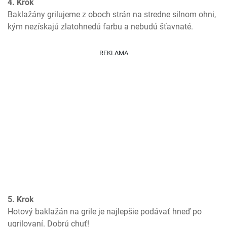
4. Krok
Baklažány grilujeme z oboch strán na stredne silnom ohni, 
kým nezískajú zlatohnedú farbu a nebudú šťavnaté.
REKLAMA
5. Krok
Hotový baklažán na grile je najlepšie podávať hneď po 
ugrilovaní. Dobrú chuť!