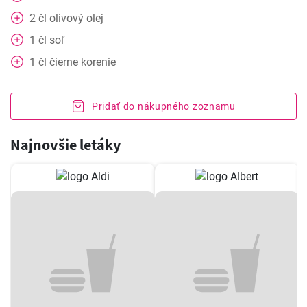
2
čl
olivový olej
1
čl
soľ
1
čl
čierne korenie
Pridať do nákupného zoznamu
Najnovšie letáky