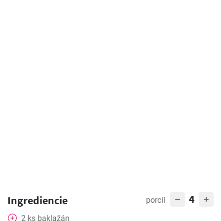
4
Ingrediencie
porcií
2
ks
baklažán