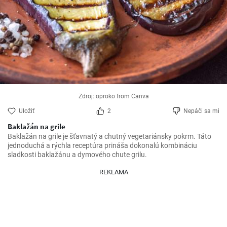
Zdroj: oproko from Canva
Uložiť
2
Nepáči sa mi
Baklažán na grile
Baklažán na grile je šťavnatý a chutný vegetariánsky pokrm. Táto 
jednoduchá a rýchla receptúra prináša dokonalú kombináciu 
sladkosti baklažánu a dymového chute grilu.
REKLAMA