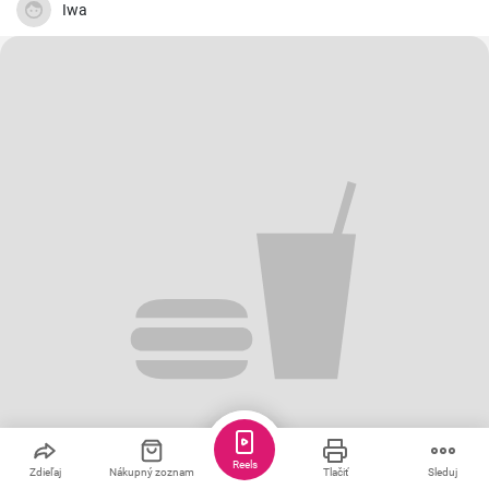
Iwa
Reels
Zdieľaj
Nákupný zoznam
Tlačiť
Sleduj