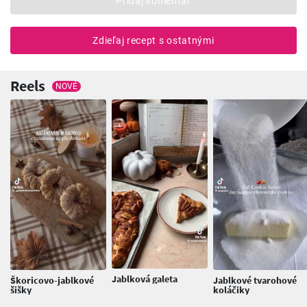
Pridaj komentár
Zdieľaj recept s ostatnými
Reels
NOVÉ
Jablková galeta
Škoricovo-jablkové
Jablkové tvarohové
šišky
koláčiky