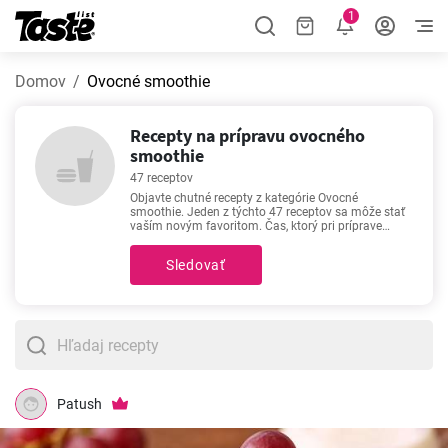
1
Domov
Ovocné smoothie
Recepty na prípravu ovocného
smoothie
47 receptov
Objavte chutné recepty z kategórie Ovocné
smoothie. Jeden z týchto 47 receptov sa môže stať
vaším novým favoritom. Čas, ktorý pri príprave
receptov z kategórie Ovocné smoothie strávite, je 5 -
15 minút, v závislosti od náročnosti postupu.
Sledovať
Recepty ako
Jahodová pena
,
Banánové smoothie
bez mlieka
,
Zelené smoothie
,
Banánovo
čučoriedkové smoothie
patria k našim
najpopulárnejším. Pozrite si ich spracovanie. Možno
presvedčia aj vás!
Patush