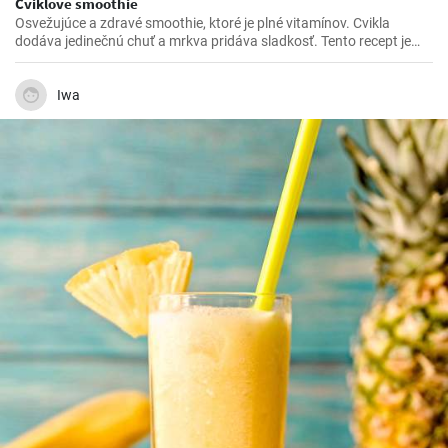
Cviklové smoothie
Osvežujúce a zdravé smoothie, ktoré je plné vitamínov. Cvikla
dodáva jedinečnú chuť a mrkva pridáva sladkosť. Tento recept je
jednoduchý a rýchly, takže je ideálny na ranné raňajky alebo ako
rýchle občerstvenie počas dňa.
Iwa