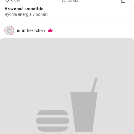
Uložiť
Zdieľať
4
Hroznové smoothie
Rýchla energia v pohári
in_inthekitchen