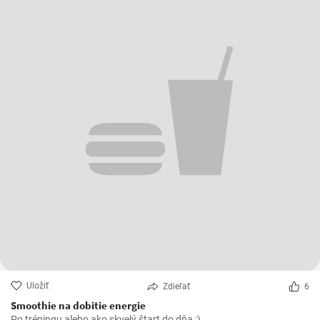
Uložiť
Zdieľať
6
Smoothie na dobitie energie
Po tréningu alebo ako skvelý štart do dňa :)