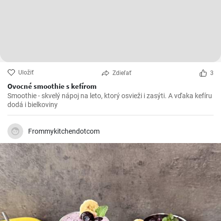
Uložiť
Zdieľať
3
Ovocné smoothie s kefírom
Smoothie - skvelý nápoj na leto, ktorý osvieži i zasýti. A vďaka kefíru
dodá i bielkoviny
Frommykitchendotcom