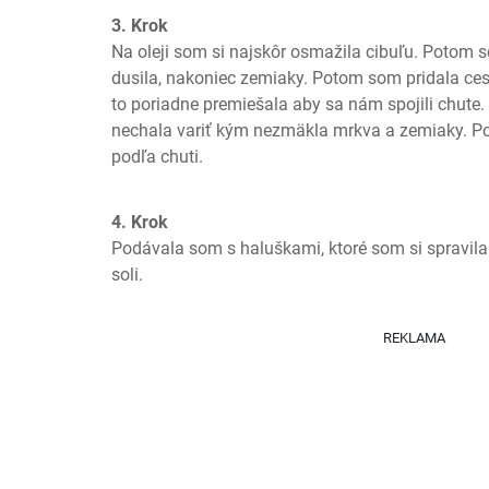
3. Krok
Na oleji som si najskôr osmažila cibuľu. Potom s
dusila, nakoniec zemiaky. Potom som pridala cesn
to poriadne premiešala aby sa nám spojili chute. 
nechala variť kým nezmäkla mrkva a zemiaky. Pop
podľa chuti.
4. Krok
Podávala som s haluškami, ktoré som si spravila 
soli.
REKLAMA