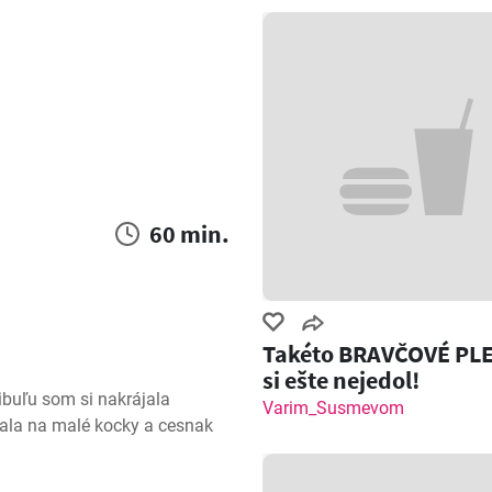
60 min.
Takéto BRAVČOVÉ PL
si ešte nejedol!
ibuľu som si nakrájala 
Varim_Susmevom
ala na malé kocky a cesnak 