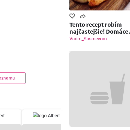
Tento recept robím
najčastejšie! Domáce
pečivo so slaninou a
Varim_Susmevom
zoznamu