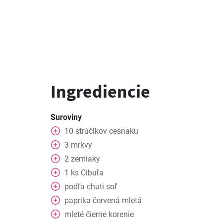
Ingrediencie
Suroviny
10
strúčikov
cesnaku
3
mrkvy
2
zemiaky
1
ks
Cibuľa
podľa chuti
soľ
paprika
červená mletá
mleté
čierne korenie