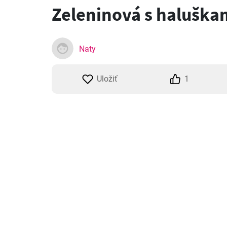
Zeleninová s haluška
Naty
Uložiť
1