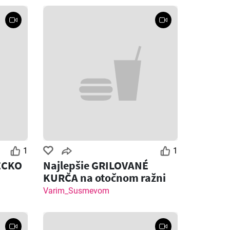
1
1
ECKO
Najlepšie GRILOVANÉ
KURČA na otočnom ražni
Varim_Susmevom