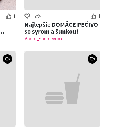
1
1
Najlepšie DOMÁCE PEČIVO
so syrom a šunkou!
 syrom
Varim_Susmevom