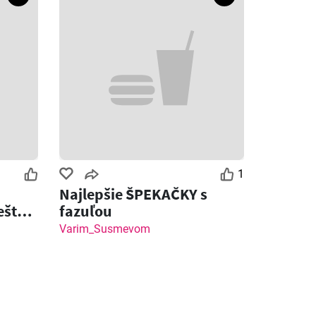
1
Najlepšie ŠPEKAČKY s
ešte
fazuľou
ot
Varim_Susmevom