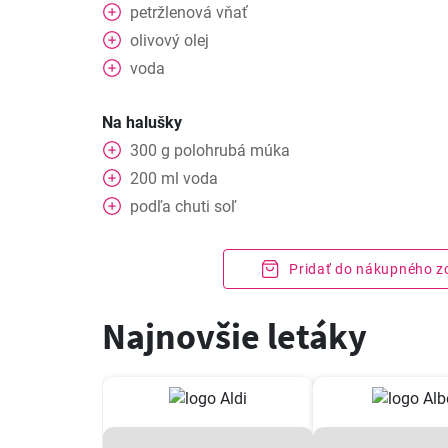
petržlenová vňať
olivový olej
voda
Na halušky
300
g
polohrubá múka
200
ml
voda
podľa chuti
soľ
Pridať do nákupného 
Najnovšie letáky