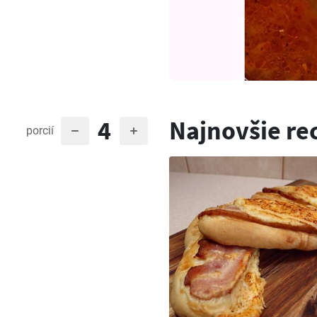
4
Najnovšie re
porcií