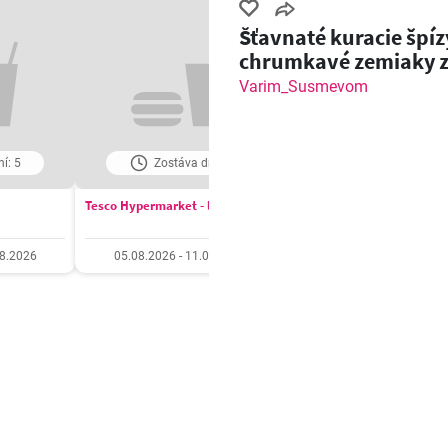
Šťavnaté kuracie špíz
chrumkavé zemiaky 
grilu!
Varim_Susmevom
í: 5
Zostáva dní: 5
Zostáva dní: 6
Tesco Hypermarket - leták
COOP Jednota leták
08.2026
05.08.2026 - 11.08.2026
06.08.2026 - 12.08.20