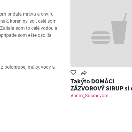
om pridala mrkvu a chvíľu 
ak, koreniny, soľ, celé som 
Zaliala som to celé vodou a 
rípade som ešte osolila 
z polohrubej múky, vody a 
Takýto DOMÁCI
ZÁZVOROVÝ SIRUP si 
nemal! Zázvorový Sh
Varim_Susmevom