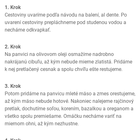
1. Krok
Cestoviny uvaríme podľa návodu na balení, al dente. Po 
uvarení cestoviny prepláchneme pod studenou vodou a 
necháme odkvapkať.
2. Krok
Na panvici na olivovom oleji osmažíme nadrobno 
nakrájanú cibuľu, až kým nebude mierne zlatistá. Pridáme 
k nej pretlačený cesnak a spolu chvíľu ešte restujeme.
3. Krok
Potom pridáme na panvicu mleté mäso a zmes orestujeme, 
až kým mäso nebude hotové. Nakoniec nalejeme rajčinový 
pretlak, dochutíme soľou, korením, bazalkou a oreganom a 
všetko spolu premiešame. Omáčku necháme variť na 
miernom ohni, až kým nezhustne.