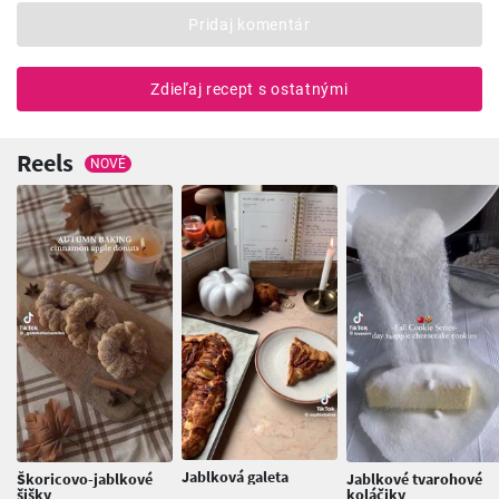
Pridaj komentár
Zdieľaj recept s ostatnými
Reels
NOVÉ
Jablková galeta
Škoricovo-jablkové
Jablkové tvarohové
šišky
koláčiky