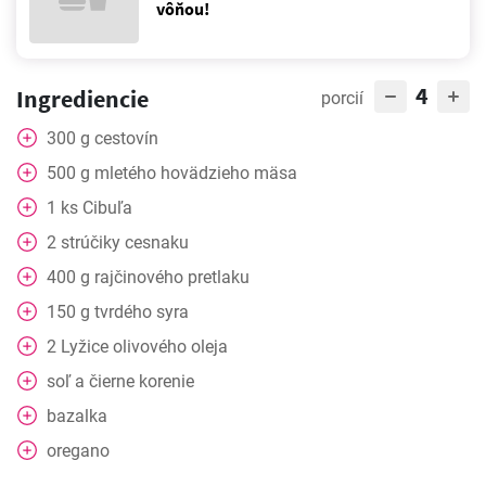
vôňou!
4
Ingrediencie
porcií
300
g
cestovín
500
g
mletého hovädzieho mäsa
1
ks
Cibuľa
2
strúčiky
cesnaku
400
g
rajčinového pretlaku
150
g
tvrdého syra
2
Lyžice
olivového oleja
soľ a čierne korenie
bazalka
oregano