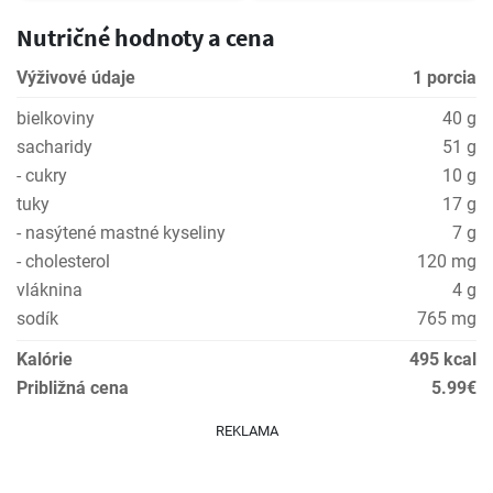
Nutričné hodnoty a cena
Výživové údaje
1 porcia
bielkoviny
40 g
sacharidy
51 g
- cukry
10 g
tuky
17 g
- nasýtené mastné kyseliny
7 g
- cholesterol
120 mg
vláknina
4 g
sodík
765 mg
Kalórie
495 kcal
Približná cena
5.99€
REKLAMA