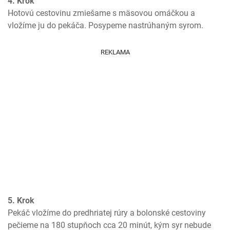
4. Krok
Hotovú cestovinu zmiešame s mäsovou omáčkou a 
vložíme ju do pekáča. Posypeme nastrúhaným syrom.
REKLAMA
5. Krok
Pekáč vložíme do predhriatej rúry a bolonské cestoviny 
pečieme na 180 stupňoch cca 20 minút, kým syr nebude 