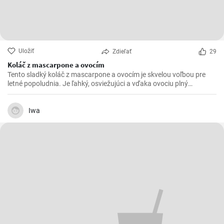
Uložiť
Zdieľať
29
Koláč z mascarpone a ovocím
Tento sladký koláč z mascarpone a ovocím je skvelou voľbou pre
letné popoludnia. Je ľahký, osviežujúci a vďaka ovociu plný
vitamínov. Môžete ho pripraviť s akýmkoľvek ovocím, ktoré máte
práve po ruke, ale najlepšie chutí s jahodami alebo malinami.
Iwa