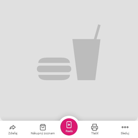
Uložiť
Zdieľať
5
Reels
Zdieľaj
Nákupný zoznam
Tlačiť
Sleduj
Slaný cuketový koláč