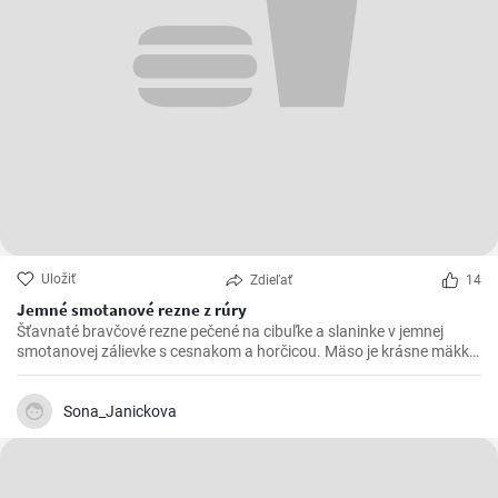
Uložiť
Zdieľať
14
Jemné smotanové rezne z rúry
Šťavnaté bravčové rezne pečené na cibuľke a slaninke v jemnej
smotanovej zálievke s cesnakom a horčicou. Mäso je krásne mäkké
a doslova sa rozpadá.
Sona_Janickova