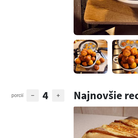
4
Najnovšie re
porcií