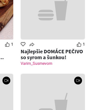
1
1
Najlepšie DOMÁCE PEČIVO
so syrom a šunkou!
 syrom
Varim_Susmevom
Zostáva dní: 3
Zostáva dní: 6