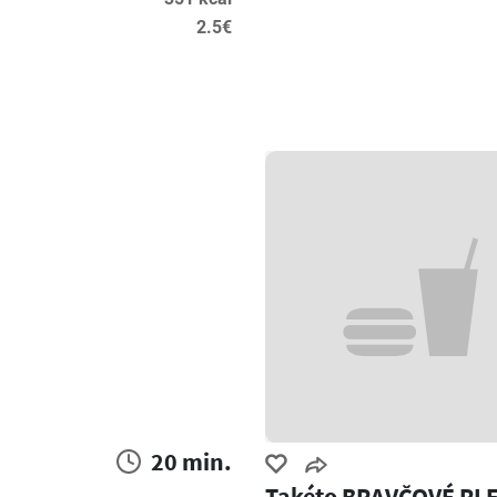
2.5€
20 min.
Takéto BRAVČOVÉ PL