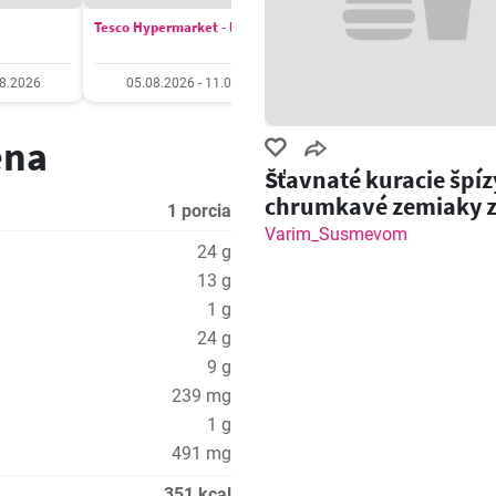
Tesco Hypermarket - leták
COOP Jednota leták
08.2026
05.08.2026 - 11.08.2026
06.08.2026 - 12.08.20
ena
Šťavnaté kuracie špíz
chrumkavé zemiaky 
1 porcia
grilu!
Varim_Susmevom
24 g
13 g
1 g
24 g
9 g
239 mg
1 g
491 mg
351 kcal