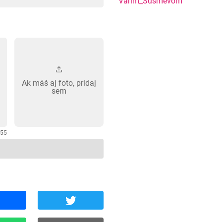
nemal! Zázvorový Sh
Varim_Susmevom
Ak máš aj foto, pridaj
sem
255