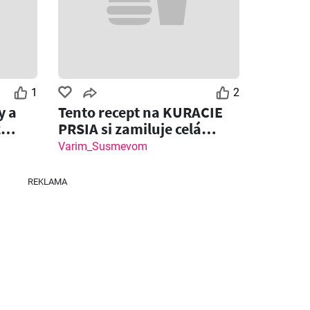
Klas leták
Fresh leták
26
03.08.2026 - 09.08.2026
06.08.2026 - 12.08.2026
1
2
y a
Tento recept na KURACIE
z
PRSIA si zamiluje celá
rodina!
Varim_Susmevom
REKLAMA