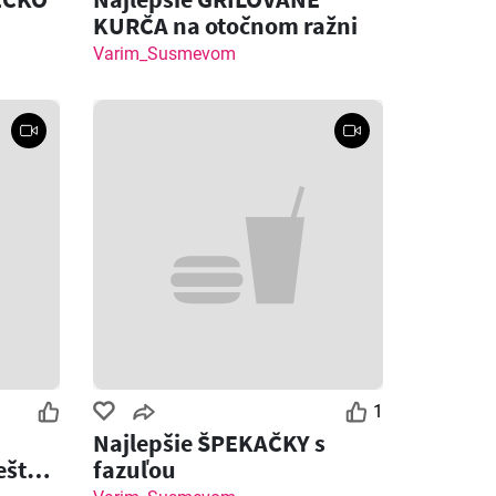
KURČA na otočnom ražni
Varim_Susmevom
1
Najlepšie ŠPEKAČKY s
ešte
fazuľou