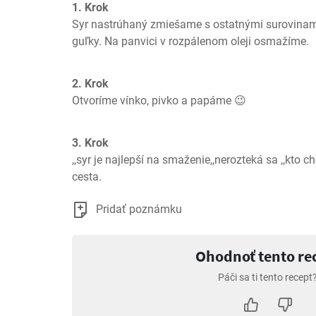
1. Krok
Syr nastrúhaný zmiešame s ostatnými surovinami
guľky. Na panvici v rozpálenom oleji osmažíme.
2. Krok
Otvoríme vínko, pivko a papáme 😉
3. Krok
,,syr je najlepší na smaženie,,nerozteká sa ,,kto c
cesta.
Pridať poznámku
Ohodnoť tento re
Páči sa ti tento recept