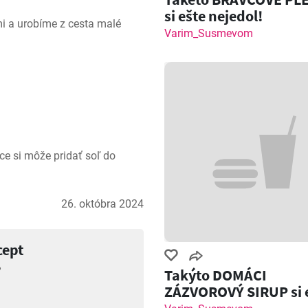
si ešte nejedol!
 a urobíme z cesta malé 
Varim_Susmevom
hce si môže pridať soľ do 
26. októbra 2024
cept
?
Takýto DOMÁCI
ZÁZVOROVÝ SIRUP si 