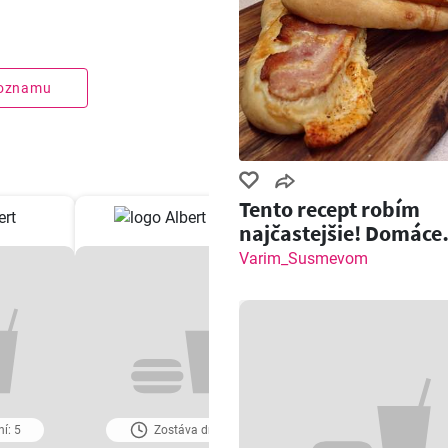
zoznamu
Tento recept robím
najčastejšie! Domáce
pečivo so slaninou a
Varim_Susmevom
í: 5
Zostáva dní: 5
Zostáva dní: 6