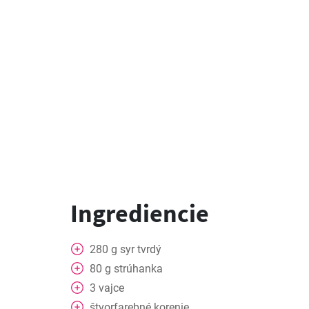
Ingrediencie
280
g
syr tvrdý
80
g
strúhanka
3
vajce
štvorfarebné korenie