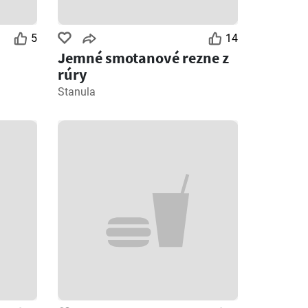
5
14
Jemné smotanové rezne z
rúry
Stanula