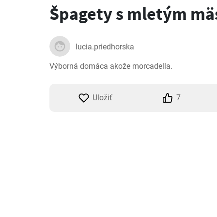
Špagety s mletým m
lucia.priedhorska
Výborná domáca akože morcadella.
Uložiť
7