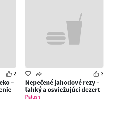
2
3
eko –
Nepečené jahodové rezy –
enie
ľahký a osviežujúci dezert
Patush