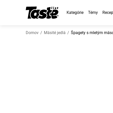
Kategórie
Témy
Recep
Domov
Mäsité jedlá
Špagety s mletým mä