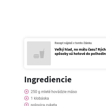
Recept nájdeš v tomto článku
Veľký hlad, no málu času? Rých
spôsoby sú hotové do polhodin
Ingrediencie
250
g
mleté ​​hovädzie mäso
1
klobáska
polovica
cuketa