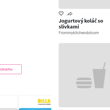
Jogurtový koláč so
slivkami
Frommykitchendotcom
zoznamu