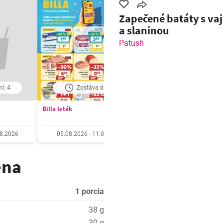
Zapečené batáty s va
a slaninou
Patush
í: 4
Zostáva dní: 6
Zostáva dní: 6
Billa leták
Tesco Hypermarket - leták
08.2026
05.08.2026 - 11.08.2026
05.08.2026 - 11.08.20
ena
1 porcia
38 g
30 g