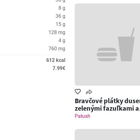
8 g
36 g
15 g
128 mg
4 g
760 mg
612 kcal
7.99€
Bravčové plátky duse
zelenými fazuľkami a
cícerom
Patush