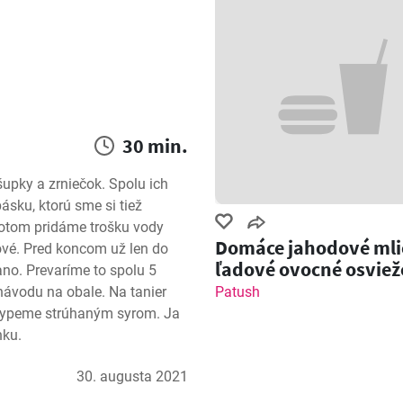
30 min.
pky a zrniečok. Spolu ich 
sku, ktorú sme si tiež 
otom pridáme trošku vody 
Domáce jahodové mli
é. Pred koncom už len do 
ľadové ovocné osviež
no. Prevaríme to spolu 5 
ávodu na obale. Na tanier 
Patush
ypeme strúhaným syrom. Ja 
nku.
30. augusta 2021