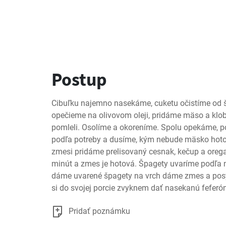
Postup
Cibuľku najemno nasekáme, cuketu očistíme od šu
opečieme na olivovom oleji, pridáme mäso a klobá
pomleli. Osolíme a okoreníme. Spolu opekáme, p
podľa potreby a dusíme, kým nebude mäsko hotov
zmesi pridáme prelisovaný cesnak, kečup a orega
minút a zmes je hotová. Špagety uvaríme podľa n
dáme uvarené špagety na vrch dáme zmes a pos
si do svojej porcie zvyknem dať nasekanú feferó
Pridať poznámku