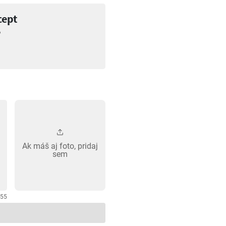
cept
?
Ak máš aj foto, pridaj
sem
255