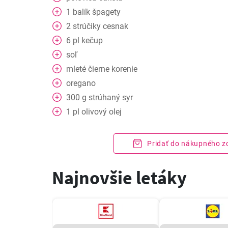
1
balík
špagety
2
strúčiky
cesnak
6
pl
kečup
soľ
mleté čierne korenie
oregano
300
g
strúhaný syr
1
pl
olivový olej
Pridať do nákupného 
Najnovšie letáky