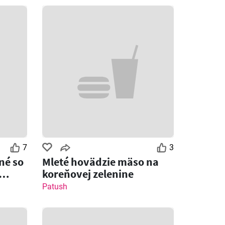
7
3
né so
Mleté hovädzie mäso na
koreňovej zelenine
Patush