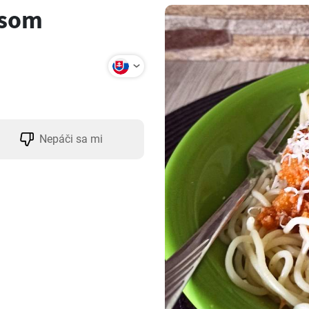
äsom
Nepáči sa mi