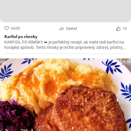
Uložiť
Zdieľať
10
Karfiol po rímsky
KARFIOL PO RÍMSKY ➡️ je perfektný recept, ak máte radi karfiol na
hocijaký spôsob. Tento rímsky je rýchlo pripravený, zdravý, pôstny,
povedzme že aj vegánsky ak vynecháte syr, a ešte k tomu všetkému
je aj lahodný. 😁