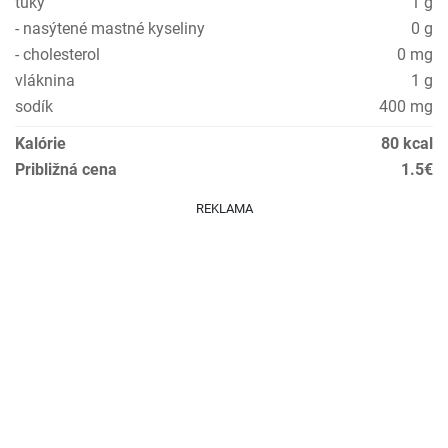
tuky
1 g
- nasýtené mastné kyseliny
0 g
- cholesterol
0 mg
vláknina
1 g
sodík
400 mg
Kalórie
80 kcal
Približná cena
1.5€
REKLAMA