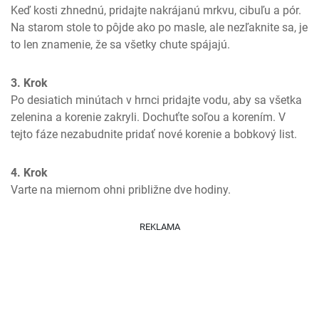
Keď kosti zhnednú, pridajte nakrájanú mrkvu, cibuľu a pór.  
Na starom stole to pôjde ako po masle, ale nezľaknite sa, je 
to len znamenie, že sa všetky chute spájajú.
3. Krok
Po desiatich minútach v hrnci pridajte vodu, aby sa všetka 
zelenina a korenie zakryli. Dochuťte soľou a korením. V 
tejto fáze nezabudnite pridať nové korenie a bobkový list.
4. Krok
Varte na miernom ohni približne dve hodiny.
REKLAMA