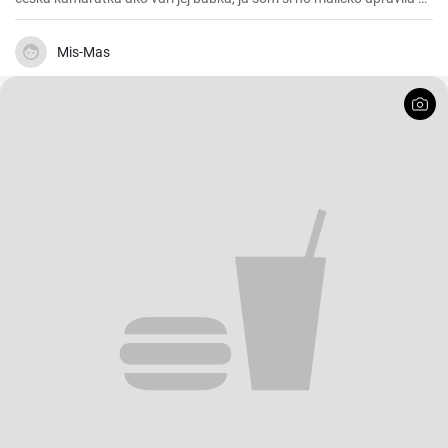
chutila nám s manželom. Skúste 😉
Mis-Mas