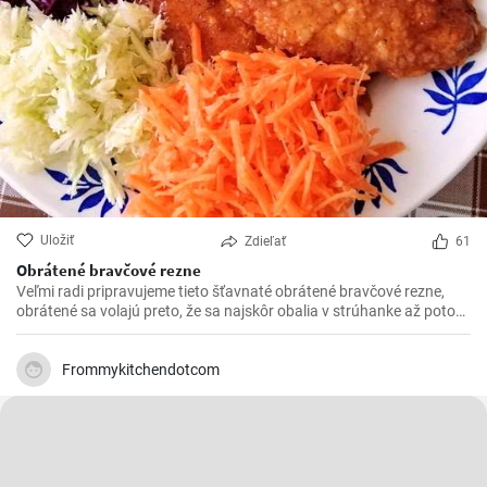
Uložiť
Zdieľať
61
Obrátené bravčové rezne
Veľmi radi pripravujeme tieto šťavnaté obrátené bravčové rezne,
obrátené sa volajú preto, že sa najskôr obalia v strúhanke až potom
vo vajíčku. Sú krásne jemné a veľmi šťavnaté. V kombinácii s
čerstvou zeleninou sú výborné.
Frommykitchendotcom