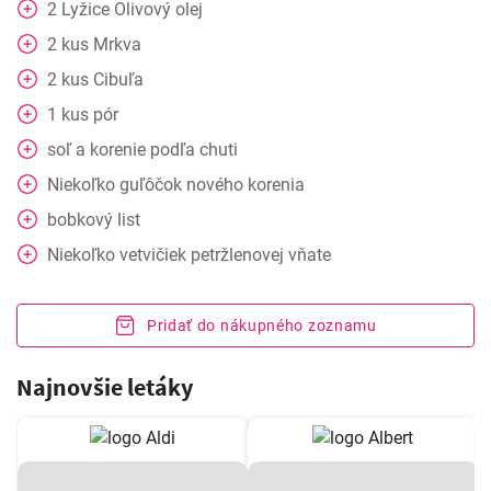
2
Lyžice
Olivový olej
2
kus
Mrkva
2
kus
Cibuľa
1
kus
pór
soľ a korenie podľa chuti
Niekoľko guľôčok nového korenia
bobkový list
Niekoľko vetvičiek petržlenovej vňate
Pridať do nákupného zoznamu
Najnovšie letáky