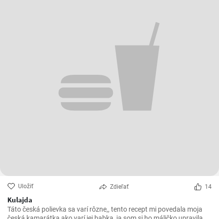
Uložiť
Zdieľať
14
Kulajda
Táto česká polievka sa varí rôzne,, tento recept mi povedala moja
česká kamarátka ako varí jej babka, ja som si ho máličko upravila a