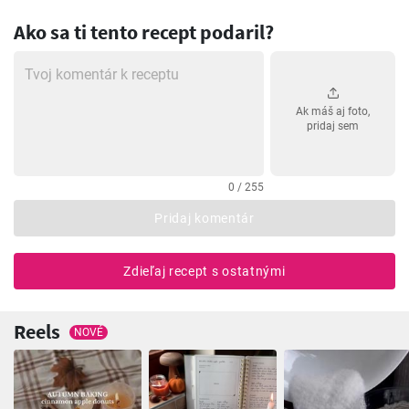
Ako sa ti tento recept podaril?
Ak máš aj foto,
pridaj sem
0 / 255
Pridaj komentár
Zdieľaj recept s ostatnými
Reels
NOVÉ