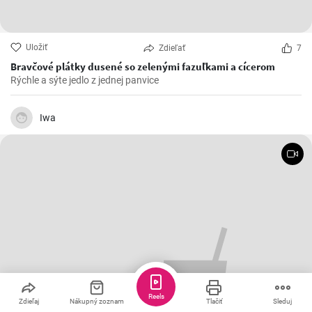
Uložiť
Zdieľať
7
Bravčové plátky dusené so zelenými fazuľkami a cícerom
Rýchle a sýte jedlo z jednej panvice
Iwa
Reels
Zdieľaj
Nákupný zoznam
Tlačiť
Sleduj