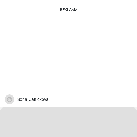
REKLAMA
Sona_Janickova