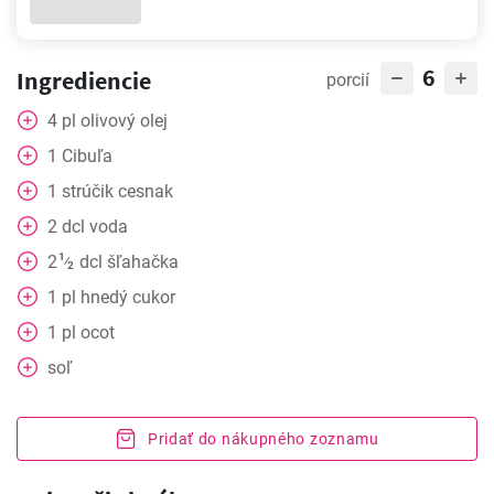
6
Ingrediencie
porcií
4
pl
olivový olej
1
Cibuľa
1
strúčik
cesnak
2
dcl
voda
1
2
dcl
šľahačka
⁄
2
1
pl
hnedý cukor
1
pl
ocot
soľ
Pridať do nákupného zoznamu