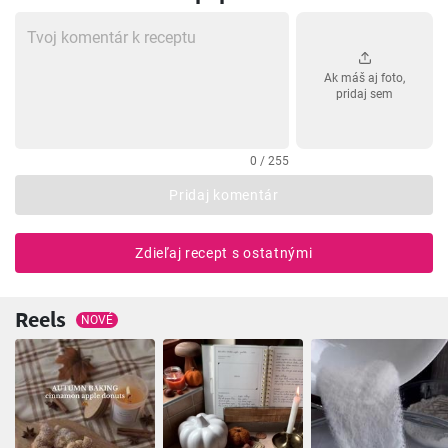
Ak máš aj foto,
pridaj sem
0 / 255
Pridaj komentár
Zdieľaj recept s ostatnými
Reels
NOVÉ