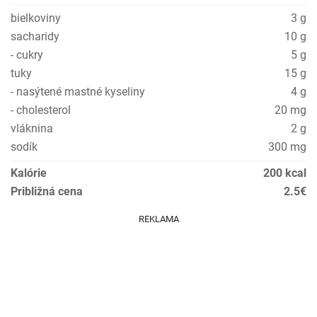
bielkoviny
3 g
sacharidy
10 g
- cukry
5 g
tuky
15 g
- nasýtené mastné kyseliny
4 g
- cholesterol
20 mg
vláknina
2 g
sodík
300 mg
Kalórie
200 kcal
Približná cena
2.5€
REKLAMA