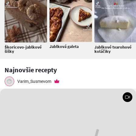
Jablková galeta
Škoricovo-jablkové
Jablkové tvarohové
šišky
koláčiky
Najnovšie recepty
Varim_Susmevom