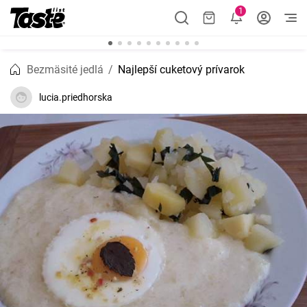
1
Bezmäsité jedlá
Najlepší cuketový prívarok
lucia.priedhorska