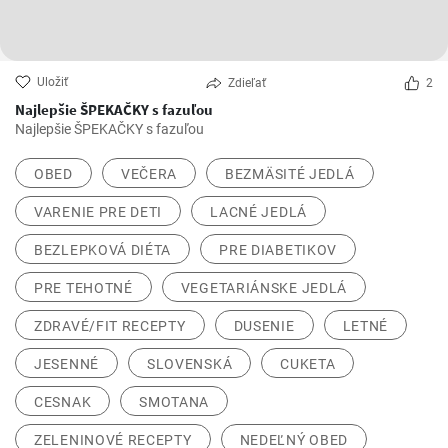
Uložiť
Zdieľať
2
Najlepšie ŠPEKAČKY s fazuľou
Najlepšie ŠPEKAČKY s fazuľou
OBED
VEČERA
BEZMÄSITÉ JEDLÁ
VARENIE PRE DETI
LACNÉ JEDLÁ
BEZLEPKOVÁ DIÉTA
PRE DIABETIKOV
PRE TEHOTNÉ
VEGETARIÁNSKE JEDLÁ
ZDRAVÉ/FIT RECEPTY
DUSENIE
LETNÉ
JESENNÉ
SLOVENSKÁ
CUKETA
CESNAK
SMOTANA
ZELENINOVÉ RECEPTY
NEDEĽNÝ OBED