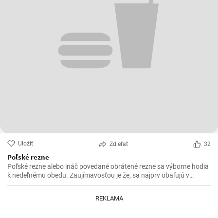
Uložiť
Zdieľať
32
Poľské rezne
Poľské rezne alebo ináč povedané obrátené rezne sa výborne hodia
k nedeľnému obedu. Zaujímavosťou je že, sa najprv obaľujú v
strúhanke a až následne vo vajíčku.
REKLAMA