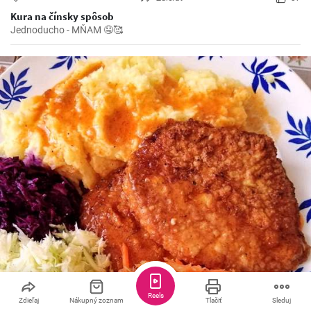
Kura na čínsky spôsob
Jednoducho - MŇAM 🤤🥰
Reels
Zdieľaj
Nákupný zoznam
Tlačiť
Sleduj