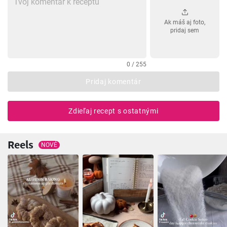
Ak máš aj foto,
pridaj sem
0 / 255
Pridaj komentár
Zdieľaj recept s ostatnými
Reels
NOVÉ