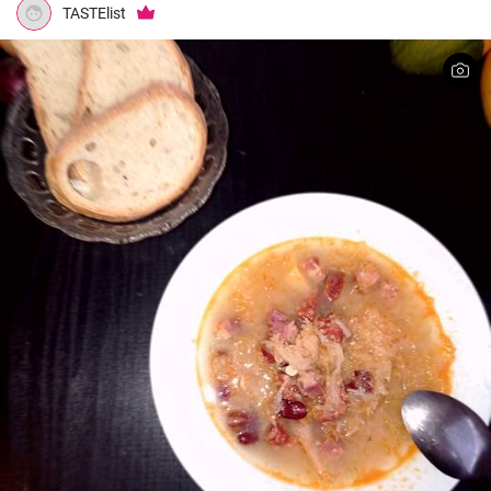
TASTElist