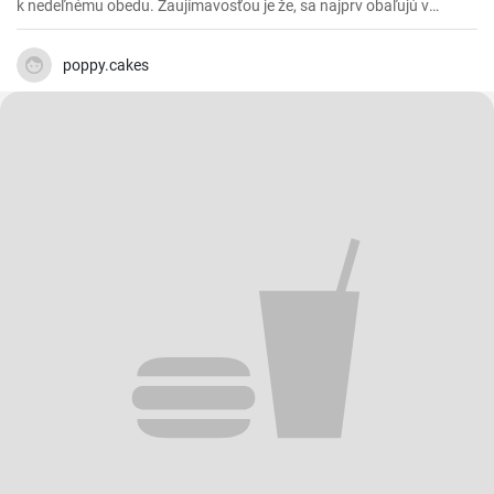
k nedeľnému obedu. Zaujímavosťou je že, sa najprv obaľujú v
strúhanke a až následne vo vajíčku.
poppy.cakes