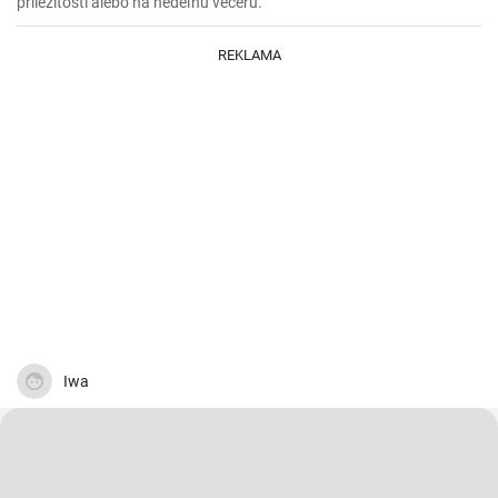
príležitosti alebo na nedeľnú večeru.
REKLAMA
Iwa