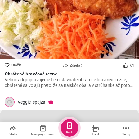
Uložiť
Zdieľať
61
Obrátené bravčové rezne
Veľmi radi pripravujeme tieto šťavnaté obrátené bravčové rezne,
obrátené sa volajú preto, že sa najskôr obalia v strúhanke až potom
vo vajíčku. Sú krásne jemné a veľmi šťavnaté. V kombinácii s
čerstvou zeleninou sú výborné.
Veggie_spajza
Reels
Zdieľaj
Nákupný zoznam
Tlačiť
Sleduj