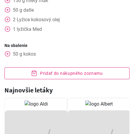
150
g
mletý mak
50
g
datle
2
Lyžice
kokosový olej
1
lyžička
Med
Na obalenie
50
g
kokos
Pridať do nákupného zoznamu
Najnovšie letáky