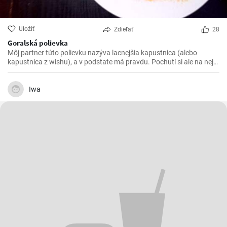
Uložiť
Zdieľať
28
Goralská polievka
Môj partner túto polievku nazýva lacnejšia kapustnica (alebo
kapustnica z wishu), a v podstate má pravdu. Pochutí si ale na nej
každý.
Iwa