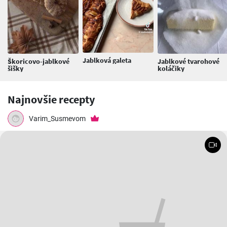
Jablková galeta
Škoricovo-jablkové
Jablkové tvarohové
šišky
koláčiky
Najnovšie recepty
Varim_Susmevom