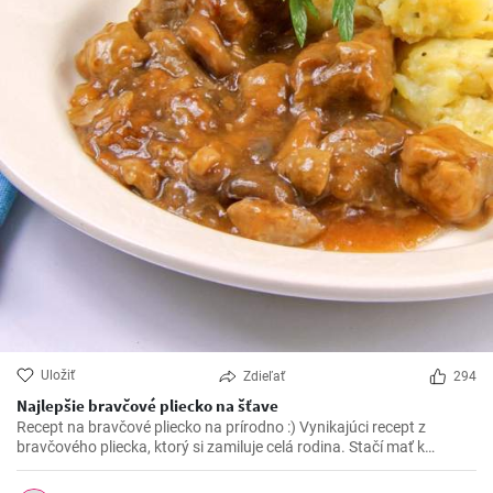
Uložiť
Zdieľať
294
Najlepšie bravčové pliecko na šťave
Recept na bravčové pliecko na prírodno :) Vynikajúci recept z
bravčového pliecka, ktorý si zamiluje celá rodina. Stačí mať k
dispozícií pár ingrediencií a vynikajúce bravčové mäso na šťave je
na svete.