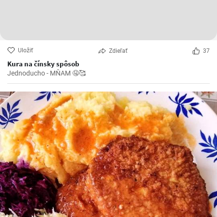
Uložiť
Zdieľať
37
Kura na čínsky spôsob
Jednoducho - MŇAM 🤤🥰