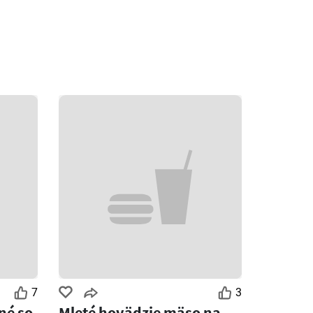
7
3
né so
Mleté hovädzie mäso na