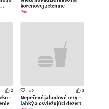
koreňovej zelenine
Patush
2
3
eko –
Nepečené jahodové rezy –
enie
ľahký a osviežujúci dezert