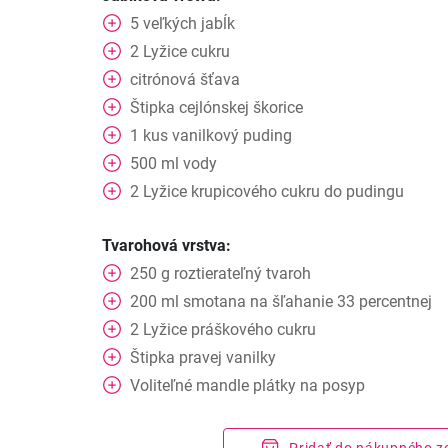
5
veľkých
jabĺk
2
Lyžice
cukru
citrónová šťava
Štipka
cejlónskej škorice
1
kus
vanilkový puding
500
ml
vody
2
Lyžice
krupicového cukru do pudingu
Tvarohová vrstva:
250
g
roztierateľný tvaroh
200
ml
smotana na šľahanie 33 percentnej
2
Lyžice
práškového cukru
Štipka
pravej vanilky
Voliteľné mandle plátky na posyp