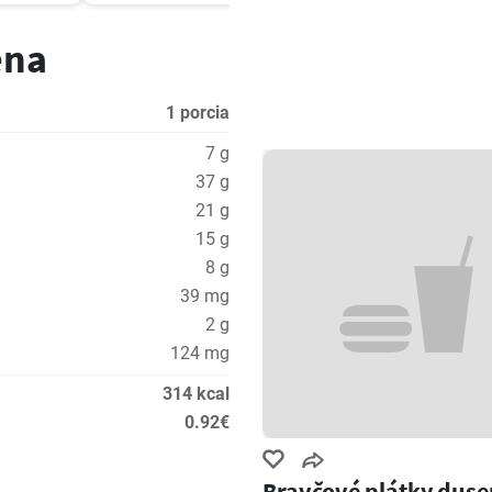
ena
1 porcia
7 g
37 g
21 g
15 g
8 g
39 mg
2 g
124 mg
314 kcal
0.92€
Bravčové plátky duse