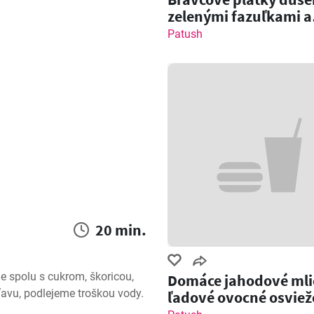
zelenými fazuľkami a
cícerom
Patush
20 min.
 spolu s cukrom, škoricou, 
Domáce jahodové mli
ťavu, podlejeme troškou vody. 
ľadové ovocné osviež