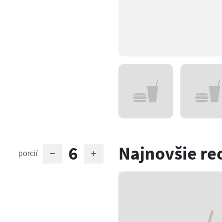
6
Najnovšie re
porcií