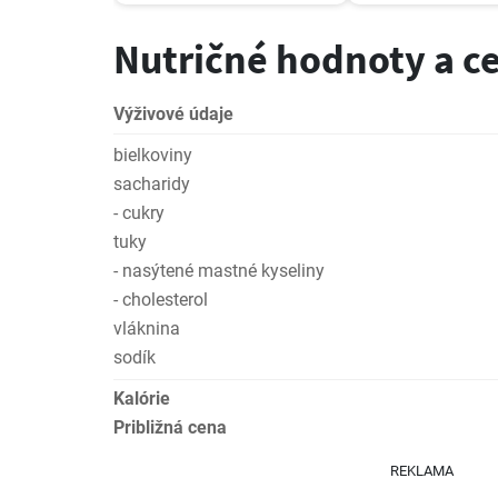
Nutričné hodnoty a c
Výživové údaje
bielkoviny
sacharidy
- cukry
tuky
- nasýtené mastné kyseliny
- cholesterol
vláknina
sodík
Kalórie
Približná cena
REKLAMA