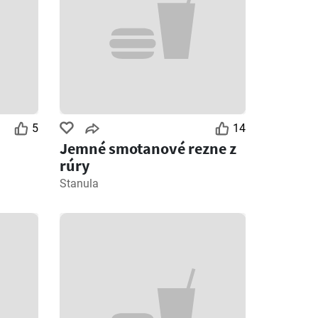
5
14
Jemné smotanové rezne z
rúry
Stanula