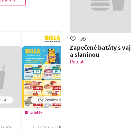
zoznamu
Zapečené batáty s va
a slaninou
Patush
í: 4
Zostáva dní: 6
Zostáva dní: 6
Billa leták
Tesco Hypermarket - leták
08.2026
05.08.2026 - 11.08.2026
05.08.2026 - 11.08.20