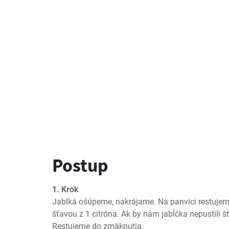
Postup
1. Krok
Jablká ošúpeme, nakrájame. Na panvici restujeme
šťavou z 1 citróna. Ak by nám jabĺčka nepustili š
Restujeme do zmäknutia.