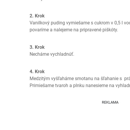
2. Krok
Vanilkový puding vymiešame s cukrom v 0,5 l vod
povaríme a nalejeme na pripravené piškóty.
3. Krok
Necháme vychladnúť.
4. Krok
Medzitým vyšľaháme smotanu na šľahanie s  prá
Primiešame tvaroh a plnku nanesieme na vyhladn
REKLAMA