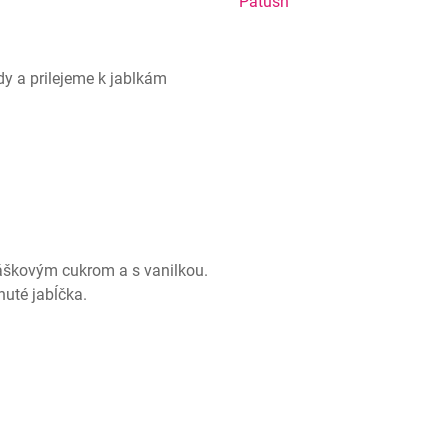
Patush
y a prilejeme k jablkám 
škovým cukrom a s vanilkou. 
uté jabĺčka.