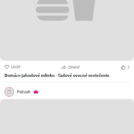
Uložiť
Zdieľať
2
Domáce jahodové mlieko – ľadové ovocné osvieženie
Patush