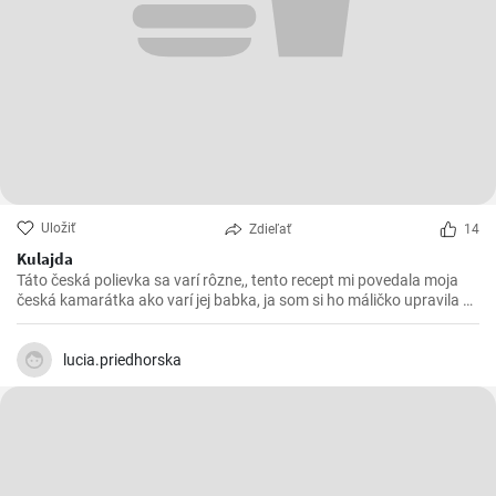
Uložiť
Zdieľať
14
Kulajda
Táto česká polievka sa varí rôzne,, tento recept mi povedala moja
česká kamarátka ako varí jej babka, ja som si ho máličko upravila a
chutila nám s manželom. Skúste 😉
lucia.priedhorska