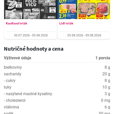
Kaufland leták
Lidl leták
30.07.2026 - 05.08.2026
03.08.2026 - 09.08.2026
Nutričné hodnoty a cena
Výživové údaje
1 porcia
bielkoviny
8 g
sacharidy
20 g
- cukry
8 g
tuky
10 g
- nasýtené mastné kyseliny
3 g
- cholesterol
0 mg
vláknina
6 g
sodík
50 mg