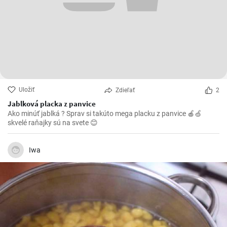
Uložiť
Zdieľať
2
Jablková placka z panvice
Ako minúť jablká ? Sprav si takúto mega placku z panvice 🍎🍏
skvelé raňajky sú na svete 😊
Iwa