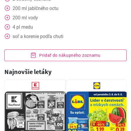
200
ml
jablčného octu
200
ml
vody
4
pl
medu
soľ a korenie podľa chuti
Pridať do nákupného zoznamu
Najnovšie letáky