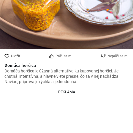
Uložiť
Páči sa mi
Nepáči sa mi
Domáca horčica
Domáča horčica je úžasná alternatíva ku kupovanej horčici. Je 
chutná, intenzívna, a hlavne viete presne, čo sa v nej nachádza. 
Naviac, príprava je rýchla a jednoduchá.
REKLAMA