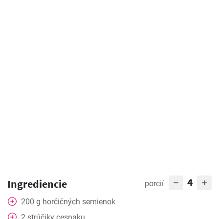
4
Ingrediencie
porcií
200
g
horčičných semienok
2
strúčiky
cesnaku