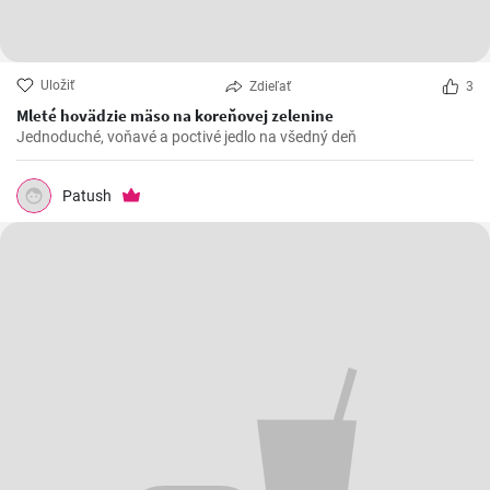
Uložiť
Zdieľať
3
Mleté hovädzie mäso na koreňovej zelenine
Jednoduché, voňavé a poctivé jedlo na všedný deň
Patush