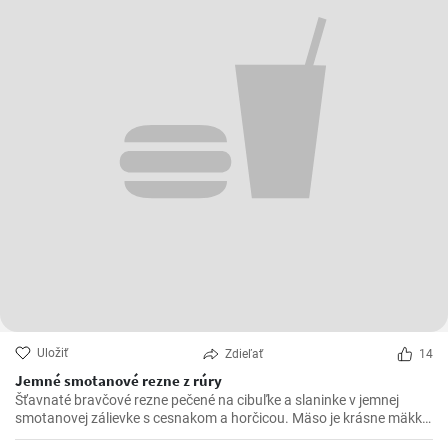
Uložiť
Zdieľať
14
Jemné smotanové rezne z rúry
Šťavnaté bravčové rezne pečené na cibuľke a slaninke v jemnej
smotanovej zálievke s cesnakom a horčicou. Mäso je krásne mäkké
a doslova sa rozpadá.