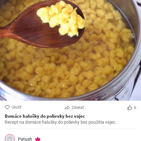
Uložiť
Zdieľať
6
Domáce halušky do polievky bez vajec
Recept na domáce halušky do polievky bez použitia vajec.
Patush