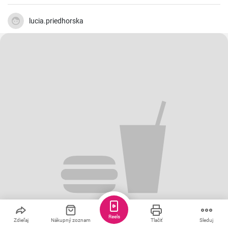
lucia.priedhorska
Reels
Zdieľaj
Nákupný zoznam
Tlačiť
Sleduj