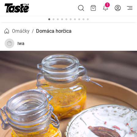
1
Omáčky
Domáca horčica
Iwa