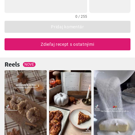
0 / 255
Pridaj komentár
Zdieľaj recept s ostatnými
Reels
NOVÉ