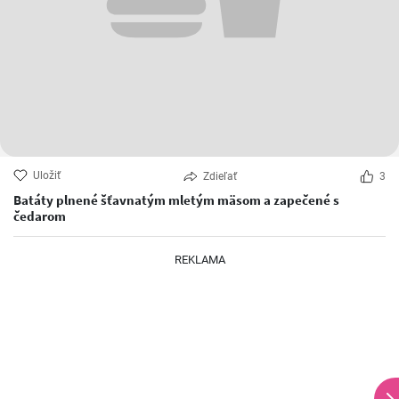
Uložiť
Zdieľať
3
Batáty plnené šťavnatým mletým mäsom a zapečené s
čedarom
REKLAMA