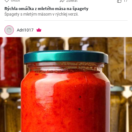
Uložiť
Zdieľať
17
Rýchla omáčka z mletého mäsa na špagety
Špagety s mletým mäsom v rýchlej verzii.
Adri1017