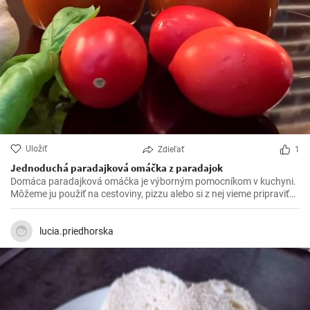
Uložiť
Zdieľať
1
Jednoduchá paradajková omáčka z paradajok
Domáca paradajková omáčka je výborným pomocníkom v kuchyni.
Môžeme ju použiť na cestoviny, pizzu alebo si z nej vieme pripraviť
rýchlu polievku.
lucia.priedhorska