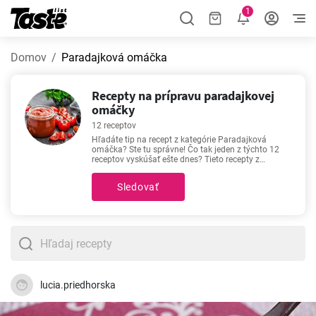
1
Domov
Paradajková omáčka
Recepty na prípravu paradajkovej
omáčky
12 receptov
Hľadáte tip na recept z kategórie Paradajková
omáčka? Ste tu správne! Čo tak jeden z týchto 12
receptov vyskúšať ešte dnes? Tieto recepty z
kategórie Paradajková omáčka sa vám podarí
zrealizovať za čas 25 - 120 minút. V každom recepte
Sledovať
sa okrem ingrediencí a postupu dozviete aj približný
čas prípravy a počet porcií. Ak sa povie dobrý recept,
potom nám ako prvé napadnú práve títo favoriti -
Pravá trnavská pomazánka
,
Originálny domáci
ajvar
,
Zavárané paradajky vo vlastnej šťave
,
Hovädzie varené a paradajková omáčka
. Vyskúšate
ich aj vy?
lucia.priedhorska