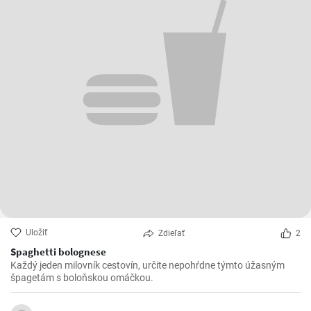
Uložiť
Zdieľať
2
Spaghetti bolognese
Každý jeden milovník cestovín, určite nepohŕdne týmto úžasným
špagetám s boloňskou omáčkou.