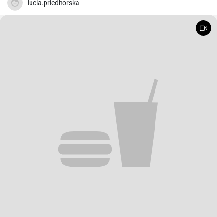
lucia.priedhorska