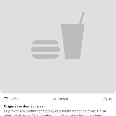
Uložiť
Zdieľať
40
Originálny domáci ajvar
Pripravte si a vychutnajte pravý originálny recept na ajvar. Dá sa
pripraviť aj bez určitej zeleniny - napríklad ajvar bez baklažánu.