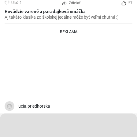
Uložiť
Zdieľať
27
Hovädzie varené a paradajková omáčka
Aj takáto klasika zo školskej jedálne môže byť veľmi chutná :)
REKLAMA
lucia.priedhorska