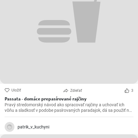
Uložiť
Zdieľať
3
Passata - domáce prepasírované rajčiny
Pravý stredomorský návod ako spracovať rajčiny a uchovať ich
vôňu a sladkosť v podobe pasírovaných paradajok, dá sa použiť na
polievky omáčka a nemusíte kupovať v obchode, domáce je vždy
lepšie :)
patrik_v_kuchyni