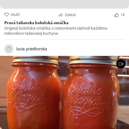
Uložiť
Zdieľať
18
Pravá talianska boloňská omáčka
Originál boloňská omáčka s cestovinami ulahodí každému
milovníkovi talianskej kuchyne.
lucia.priedhorska