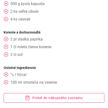
500
g
kyslá kapusta
2
ks
veľké cibule
4
ks
cesnak
Korenie a dochucovadlá
2
pl
sladká paprika
1
čl
mletá čierne korenie
2
čl
soľ
Ostatné ingrediencie
1
l
Vývar
⁄
2
100
ml
smotana na varenie
Pridať do nákupného zoznamu