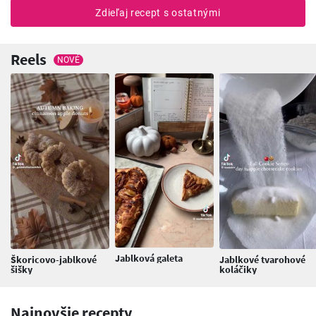
Zdieľaj recept s ostatnými
Reels
NOVÉ
Jablková galeta
Škoricovo-jablkové
Jablkové tvarohové
šišky
koláčiky
Najnovšie recepty