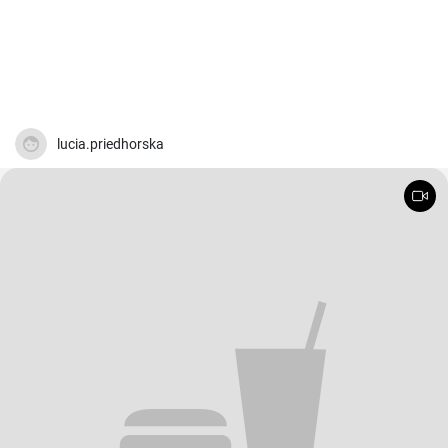
lucia.priedhorska