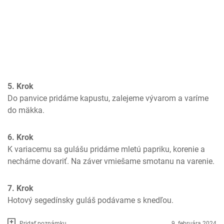
5. Krok
Do panvice pridáme kapustu, zalejeme vývarom a varíme 
do mäkka.
6. Krok
K variacemu sa gulášu pridáme mletú papriku, korenie a 
necháme dovariť. Na záver vmiešame smotanu na varenie.
7. Krok
Hotový segedínsky guláš podávame s knedľou.
Pridať poznámku
9. februára 2024