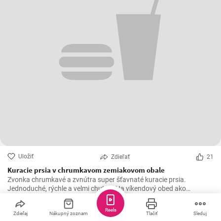
Uložiť
Zdieľať
21
Kuracie prsia v chrumkavom zemiakovom obale
Zvonka chrumkavé a zvnútra super šťavnaté kuracie prsia.
Jednoduché, rýchle a velmi chutné! Na víkendový obed ako
stvorené 😍
Reels
Zdieľaj
Nákupný zoznam
Tlačiť
Sleduj
Iwa