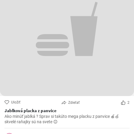
Uložiť
Zdieľať
2
Jablková placka z panvice
Ako minúť jablká ? Sprav si takúto mega placku z panvice 🍎🍏
skvelé raňajky sú na svete 😊