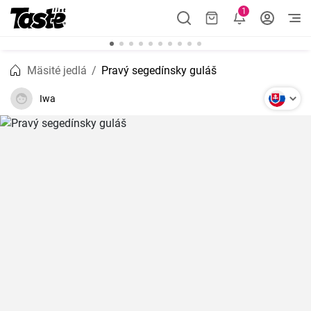
1
Mäsité jedlá
Pravý segedínsky guláš
Iwa