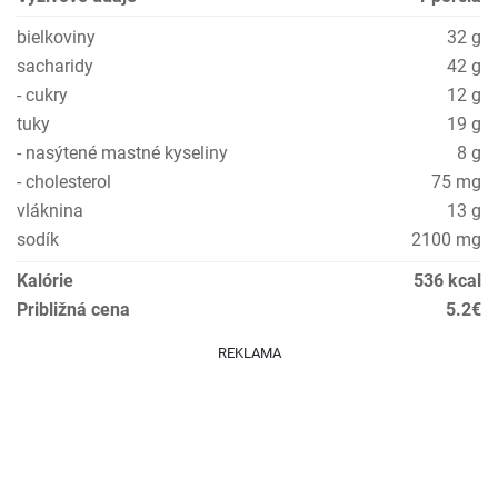
bielkoviny
32 g
sacharidy
42 g
- cukry
12 g
tuky
19 g
- nasýtené mastné kyseliny
8 g
- cholesterol
75 mg
vláknina
13 g
sodík
2100 mg
Kalórie
536 kcal
Približná cena
5.2€
REKLAMA