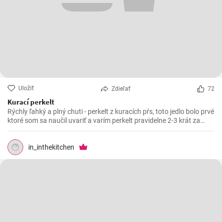
Uložiť
Zdieľať
72
Kurací perkelt
Rýchly ľahký a plný chuti - perkelt z kuracích pŕs, toto jedlo bolo prvé
ktoré som sa naučil uvariť a varím perkelt pravidelne 2-3 krát za
mesiac. Vynikajúci kurací perkelt s kolienkami.
in_inthekitchen