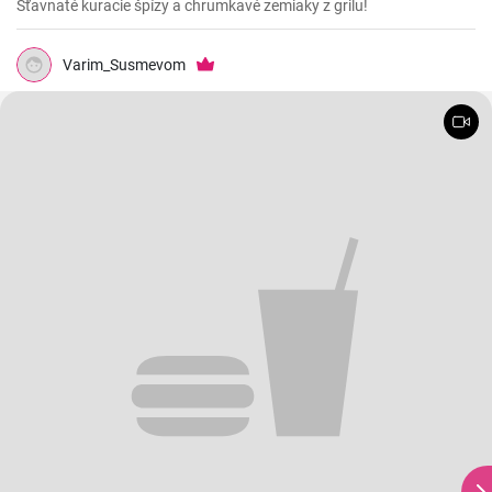
Šťavnaté kuracie špízy a chrumkavé zemiaky z grilu!
Varim_Susmevom