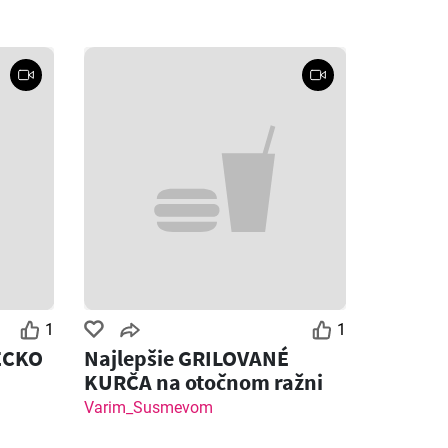
1
1
ECKO
Najlepšie GRILOVANÉ
KURČA na otočnom ražni
Varim_Susmevom