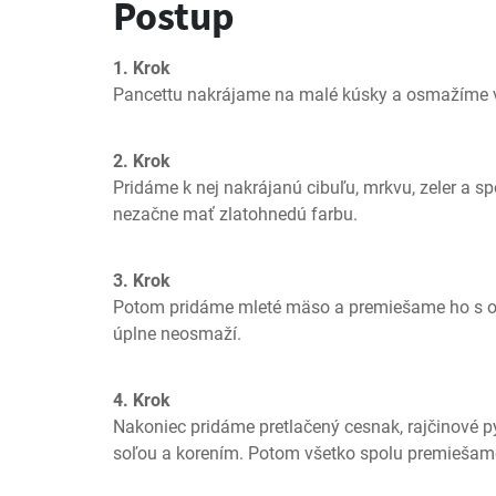
Postup
1. Krok
Pancettu nakrájame na malé kúsky a osmažíme v 
2. Krok
Pridáme k nej nakrájanú cibuľu, mrkvu, zeler a sp
nezačne mať zlatohnedú farbu.
3. Krok
Potom pridáme mleté mäso a premiešame ho s os
úplne neosmaží.
4. Krok
Nakoniec pridáme pretlačený cesnak, rajčinové py
soľou a korením. Potom všetko spolu premiešam