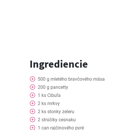
Ingrediencie
500
g
mletého bravčového mäsa
200
g
pancetty
1
ks
Cibuľa
2
ks
mrkvy
2
ks
stonky zeleru
2
strúčiky
cesnaku
1
can
rajčinového pyré