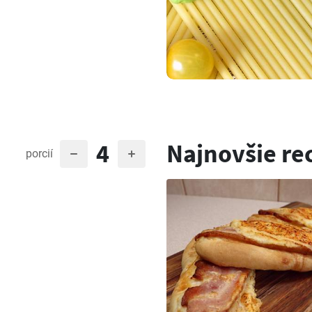
4
Najnovšie re
porcií