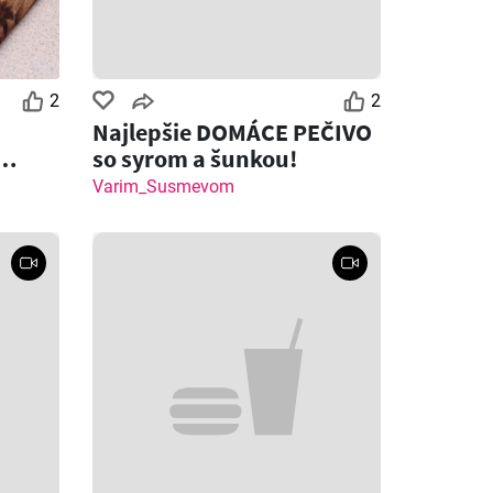
2
2
Najlepšie DOMÁCE PEČIVO
so syrom a šunkou!
 syrom
Varim_Susmevom