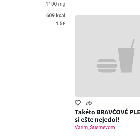
1100 mg
609 kcal
4.5€
Takéto BRAVČOVÉ PL
si ešte nejedol!
Varim_Susmevom