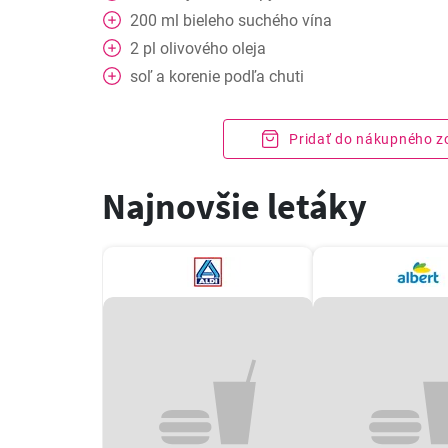
200
ml
bieleho suchého vína
2
pl
olivového oleja
soľ a korenie podľa chuti
Pridať do nákupného 
Najnovšie letáky