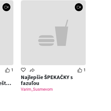
1
1
Najlepšie ŠPEKAČKY s
ešte
fazuľou
ot
Varim_Susmevom