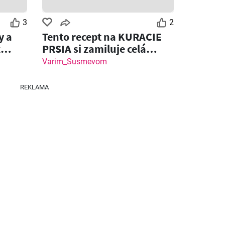
Zostáva dní: 2
Zostáva dní: 5
3
2
y a
Tento recept na KURACIE
Klas leták
Fresh leták
z
PRSIA si zamiluje celá
rodina!
Varim_Susmevom
26
03.08.2026 - 09.08.2026
06.08.2026 - 12.08.2026
REKLAMA