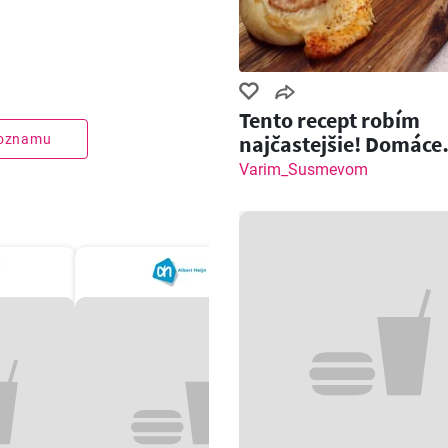
Tento recept robím
najčastejšie! Domáce
zoznamu
pečivo so slaninou a
Varim_Susmevom