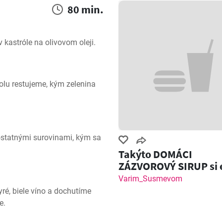
80 min.
kastróle na olivovom oleji.
olu restujeme, kým zelenina 
tatnými surovinami, kým sa 
Takýto DOMÁCI
ZÁZVOROVÝ SIRUP si 
nemal! Zázvorový Sh
Varim_Susmevom
ré, biele víno a dochutíme 
e.