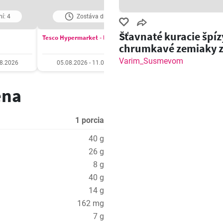
í: 4
Zostáva dní: 4
Zostáva dní: 5
Šťavnaté kuracie špíz
Tesco Hypermarket - leták
COOP Jednota leták
chrumkavé zemiaky 
grilu!
Varim_Susmevom
08.2026
05.08.2026 - 11.08.2026
06.08.2026 - 12.08.20
ena
1 porcia
40 g
26 g
8 g
40 g
14 g
162 mg
7 g