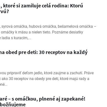
ktoré si zamiluje celá rodina: Ktorú
rvú?
, syrová omáčka, hubová omáčka, bešamelová omáčka –
e omáčky k mäsu a nielen tieto. Poznáme desiatky
 ladia s kuracím,...
a obed pre deti: 30 receptov na každý
vou pripraviť deťom jedlo, ktoré zaujme a zachutí. Práve
c ako 30 receptov na obedy pre deti, ktoré majú rady a
né...
aré – s omáčkou, plnené aj zapekané!
 zbožňujeme