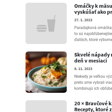
Omáčky k mäsu, 
vyskúšať ako p
27. 1. 2023
Paradajková omáčka
to sú najobľúbenejši
ďalších, ktoré výborne
Skvelé nápady n
deň v mesiaci
8. 11. 2023
Niekedy je veľkou výz
preto sme vybrali via
kombinujú ich obľúbe
20 × Bravčové k
Recepty, ktoré