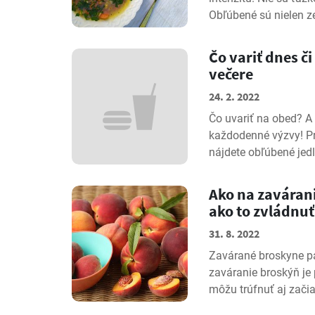
Obľúbené sú nielen ze
Čo variť dnes č
večere
24. 2. 2022
Čo uvariť na obed? A 
každodenné výzvy! Pri
nájdete obľúbené jedlá
Ako na zavárani
ako to zvládnuť
31. 8. 2022
Zavárané broskyne p
zaváranie broskýň je
môžu trúfnuť aj začiat