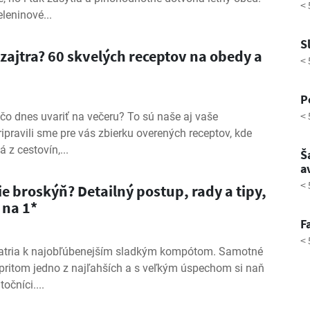
< 
leninové...
S
i zajtra? 60 skvelých receptov na obedy a
< 
P
< 
čo dnes uvariť na večeru? To sú naše aj vaše
pravili sme pre vás zbierku overených receptov, kde
 z cestovín,...
Š
a
< 
e broskýň? Detailný postup, rady a tipy,
 na 1*
F
< 
atria k najobľúbenejším sladkým kompótom. Samotné
 pritom jedno z najľahších a s veľkým úspechom si naň
očníci....