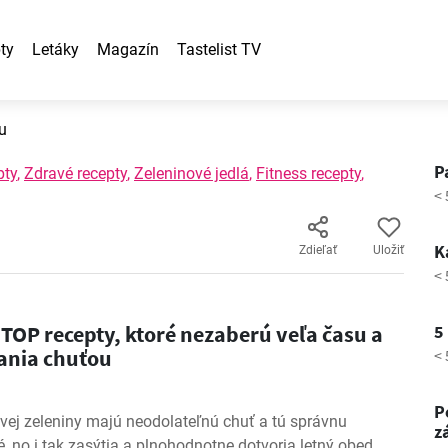
ty
Letáky
Magazín
Tastelist TV
u
P
pty
,
Zdravé recepty
,
Zeleninové jedlá
,
Fitness recepty
,
< 
K
Zdieľať
Uložiť
< 
 TOP recepty, ktoré nezaberú veľa času a
5
mania chuťou
< 
P
tvej zeleniny majú neodolateľnú chuť a tú správnu
z
é, no i tak zasýtia a plnohodnotne dotvoria letný obed.