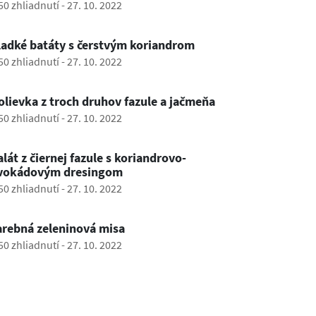
50 zhliadnutí
-
27. 10. 2022
0:54
ladké batáty s čerstvým koriandrom
50 zhliadnutí
-
27. 10. 2022
0:47
olievka z troch druhov fazule a jačmeňa
50 zhliadnutí
-
27. 10. 2022
0:40
alát z čiernej fazule s koriandrovo-
vokádovým dresingom
50 zhliadnutí
-
27. 10. 2022
0:52
arebná zeleninová misa
50 zhliadnutí
-
27. 10. 2022