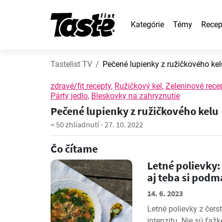
Kategórie
Témy
Recep
Tastelist TV
Pečené lupienky z ružičkového kel
zdravé/fit recepty
,
Ružičkový kel
,
Zeleninové rece
Párty jedlo
,
Bleskovky na zahryznutie
Pečené lupienky z ružičkového kelu
< 50 zhliadnutí
-
27. 10. 2022
Čo čítame
Letné polievky:
aj teba si pod
14. 6. 2023
Letné polievky z čers
intenzitu. Nie sú ťažk