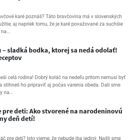
avčové karé poznáš? Táto bravčovina má v slovenských
žitie, aj napriek tomu, že je karé považované za suchšie
na...
 – sladká bodka, ktorej sa nedá odolať!
receptov
eší celá rodina! Dobrý koláč na nedeľu pritom nemusí byť
 stihneš ho pripraviť aj počas varenia obeda. Dali sme
 na...
e pre deti: Ako stvorené na narodeninovú
ny deň detí!
láč pre deti? Isto vieme, že nebude iba jediný. Našli sme