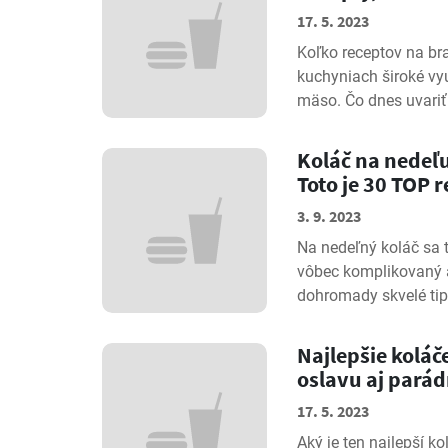
17. 5. 2023
Koľko receptov na br
kuchyniach široké vyu
mäso. Čo dnes uvariť 
Koláč na nedeľu
Toto je 30 TOP 
3. 9. 2023
Na nedeľný koláč sa t
vôbec komplikovaný a
dohromady skvelé tipy
Najlepšie koláč
oslavu aj parád
17. 5. 2023
Aký je ten najlepší ko