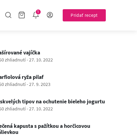
1
Pridať recept
0:28
ašírované vajíčka
50 zhliadnutí
-
27. 10. 2022
0:39
arfiolová ryža pilaf
50 zhliadnutí
-
27. 9. 2023
1:00
 skvelých tipov na ochutenie bieleho jogurtu
50 zhliadnutí
-
27. 10. 2022
0:40
ečená kapusta s pažítkou a horčicovou
álievkou