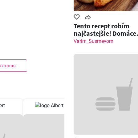
Tento recept robím
najčastejšie! Domáce
pečivo so slaninou a
Varim_Susmevom
zoznamu