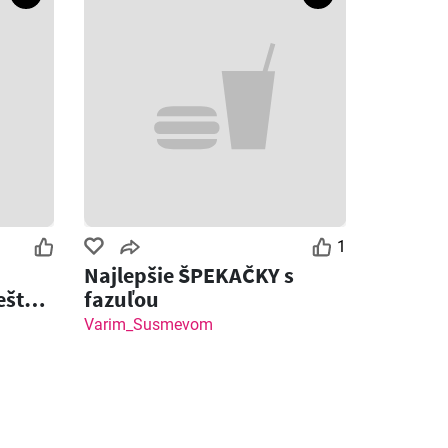
1
Najlepšie ŠPEKAČKY s
ešte
fazuľou
ot
Varim_Susmevom