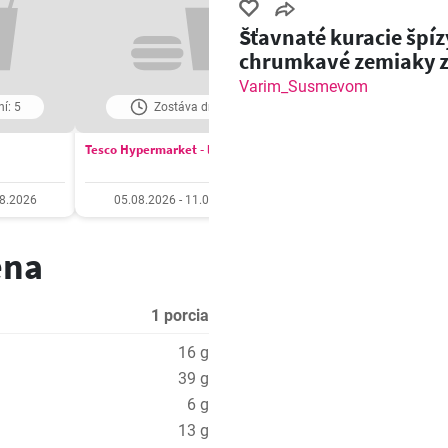
Šťavnaté kuracie špíz
chrumkavé zemiaky 
grilu!
Varim_Susmevom
í: 5
Zostáva dní: 5
Zostáva dní: 6
Tesco Hypermarket - leták
COOP Jednota leták
08.2026
05.08.2026 - 11.08.2026
06.08.2026 - 12.08.20
ena
1 porcia
16 g
39 g
6 g
13 g