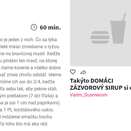
60 min.
je jeden z nich. Čo sa týka 
leté mäso zmiešame s ryžou. 
e na bravčovej masti. Keďže 
 pridám len masť, na ktorej 
čierne korenie a všetko dobre 
hať zmes chvíľu odstáť. Ideme 
Takýto DOMÁCI
lníme ich asi do 3/4, keďže 
ZÁZVOROVÝ SIRUP si 
a seba tak, aby pekne stáli. 
nemal! Zázvorový Sh
Varim_Susmevom
m pretlakom (7 dcl fľaša) a 
na je asi 1 cm nad paprikami). 
a 1 PL kryštálového cukru. 
ní môžeme omáčku trochu 
ľa toho kto má ako rád.