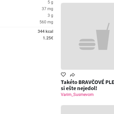
5 g
37 mg
3 g
560 mg
344 kcal
1.25€
Takéto BRAVČOVÉ PL
si ešte nejedol!
Varim_Susmevom