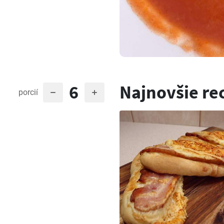
6
Najnovšie re
porcií