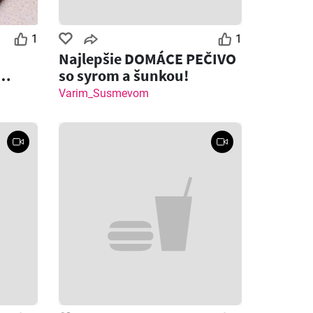
1
1
Najlepšie DOMÁCE PEČIVO
so syrom a šunkou!
 syrom
Varim_Susmevom