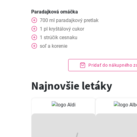
Paradajková omáčka
700
ml
paradajkový pretlak
1
pl
kryštálový cukor
1
strúčik cesnaku
soľ a korenie
Pridať do nákupného 
Najnovšie letáky