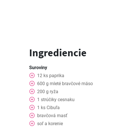
Ingrediencie
Suroviny
12
ks
paprika
600
g
mleté bravčové mäso
200
g
ryža
1
strúčiky cesnaku
1
ks
Cibuľa
bravčová masť
soľ a korenie