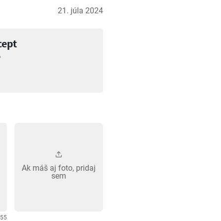
21. júla 2024
cept
?
Ak máš aj foto, pridaj
sem
255