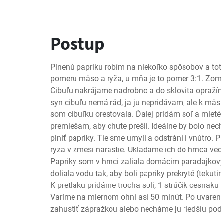
Postup
Plnenú papriku robím na niekoľko spôsobov a toto 
pomeru mäso a ryža, u mňa je to pomer 3:1. Zom
Cibuľu nakrájame nadrobno a do sklovita opražím
syn cibuľu nemá rád, ja ju nepridávam, ale k mäsu
som cibuľku orestovala. Ďalej pridám soľ a mleté 
premiešam, aby chute prešli. Ideálne by bolo nec
plniť papriky. Tie sme umyli a odstránili vnútro. P
ryža v zmesi narastie. Ukladáme ich do hrnca vedľ
Papriky som v hrnci zaliala domácim paradajkový
doliala vodu tak, aby boli papriky prekryté (tekuti
K pretlaku pridáme trocha soli, 1 strúčik cesnaku 
Varíme na miernom ohni asi 50 minút. Po uvare
zahustiť zápražkou alebo necháme ju riedšiu pod