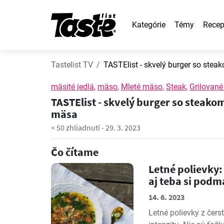
Kategórie
Témy
Recep
Tastelist TV
TASTElist - skvelý burger so ste
mäsité jedlá
,
mäso
,
Mleté mäso
,
Steak
,
Grilovan
TASTElist - skvelý burger so steako
mäsa
< 50 zhliadnutí
-
29. 3. 2023
Čo čítame
Letné polievky:
aj teba si pod
14. 6. 2023
Letné polievky z čers