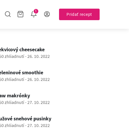
1
Pridať recept
1:15
ekvicový cheesecake
50 zhliadnutí
-
26. 10. 2022
1:13
eleninové smoothie
50 zhliadnutí
-
26. 10. 2022
0:45
aw makrónky
50 zhliadnutí
-
27. 10. 2022
0:42
užové snehové pusinky
50 zhliadnutí
-
27. 10. 2022