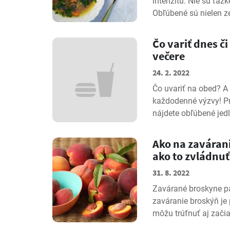
intenzitu. Nie sú ťažk
Obľúbené sú nielen ze
Čo variť dnes č
večere
24. 2. 2022
Čo uvariť na obed? A 
každodenné výzvy! Pri
nájdete obľúbené jedlá
Ako na zavárani
ako to zvládnuť
31. 8. 2022
Zavárané broskyne p
zaváranie broskýň je
môžu trúfnuť aj začiat