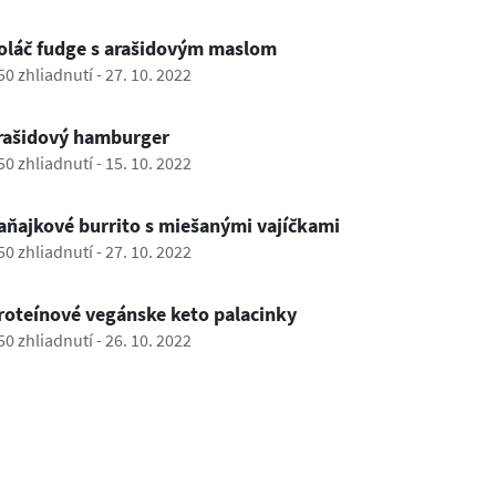
1:00
oláč fudge s arašidovým maslom
50 zhliadnutí
-
27. 10. 2022
1:16
rašidový hamburger
50 zhliadnutí
-
15. 10. 2022
0:36
aňajkové burrito s miešanými vajíčkami
50 zhliadnutí
-
27. 10. 2022
0:56
roteínové vegánske keto palacinky
50 zhliadnutí
-
26. 10. 2022