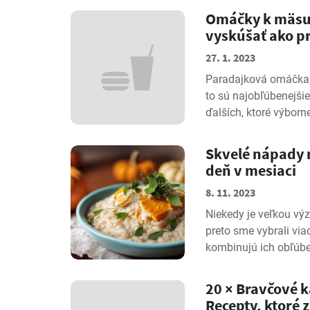
Omáčky k mäsu, 
vyskúšať ako p
27. 1. 2023
Paradajková omáčka
to sú najobľúbenejši
ďalších, ktoré výborne
Skvelé nápady n
deň v mesiaci
8. 11. 2023
Niekedy je veľkou výz
preto sme vybrali via
kombinujú ich obľúbe
20 × Bravčové k
Recepty, ktoré