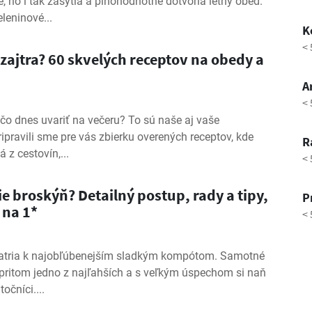
é, no i tak zasýtia a plnohodnotne dotvoria letný obed.
leninové...
K
< 
i zajtra? 60 skvelých receptov na obedy a
A
< 
čo dnes uvariť na večeru? To sú naše aj vaše
pravili sme pre vás zbierku overených receptov, kde
R
 z cestovín,...
< 
e broskýň? Detailný postup, rady a tipy,
P
 na 1*
< 
atria k najobľúbenejším sladkým kompótom. Samotné
 pritom jedno z najľahších a s veľkým úspechom si naň
očníci....