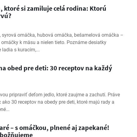
ktoré si zamiluje celá rodina: Ktorú
rvú?
, syrová omáčka, hubová omáčka, bešamelová omáčka –
e omáčky k mäsu a nielen tieto. Poznáme desiatky
 ladia s kuracím,...
a obed pre deti: 30 receptov na každý
vou pripraviť deťom jedlo, ktoré zaujme a zachutí. Práve
c ako 30 receptov na obedy pre deti, ktoré majú rady a
né...
aré – s omáčkou, plnené aj zapekané!
 zbožňujeme