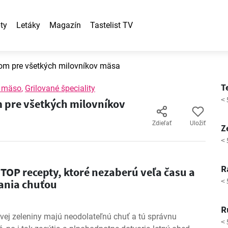
ty
Letáky
Magazín
Tastelist TV
akom pre všetkých milovníkov mäsa
T
é mäso
,
Grilované špeciality
< 
m pre všetkých milovníkov
Zdieľať
Uložiť
Z
< 
R
 TOP recepty, ktoré nezaberú veľa času a
< 
mania chuťou
R
tvej zeleniny majú neodolateľnú chuť a tú správnu
< 