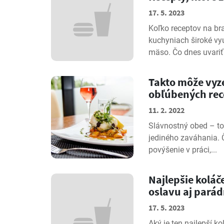
17. 5. 2023
Koľko receptov na br
kuchyniach široké vyu
mäso. Čo dnes uvariť 
Takto môže vyz
obľúbených rec
11. 2. 2022
Slávnostný obed – to 
jediného zaváhania. 
povýšenie v práci,...
Najlepšie koláč
oslavu aj parád
17. 5. 2023
Aký je ten najlepší ko