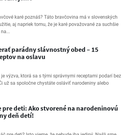
avčové karé poznáš? Táto bravčovina má v slovenských
žitie, aj napriek tomu, že je karé považované za suchšie
na...
erať parádny slávnostný obed – 15
eptov na oslavu
je výzva, ktorá sa s tými správnymi receptami podarí bez
Či už sa spoločne chystáte osláviť narodeniny alebo
e pre deti: Ako stvorené na narodeninovú
ny deň detí!
láč pre deti? Isto vieme, že nebude iba jediný. Našli sme