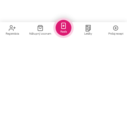
Reels
Registrácia
Nákupný zoznam
Letáky
Pridaj recept
Pravidelná dávka receptov a tipov
Každý deň pre teba
vyberieme osvedčené
recepty a tipy
Odoberať