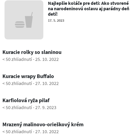
Najlepšie koláče pre deti: Ako stvorené
na narodeninovú oslavu aj parádny deň
detí!
17. 5. 2023
0:53
Kuracie rolky so slaninou
< 50 zhliadnutí
-
25. 10. 2022
0:42
Kuracie wrapy Buffalo
< 50 zhliadnutí
-
27. 10. 2022
0:39
Karfiolová ryža pilaf
< 50 zhliadnutí
-
27. 9. 2023
0:48
Mrazený malinovo-orieškový krém
< 50 zhliadnutí
-
27. 10. 2022