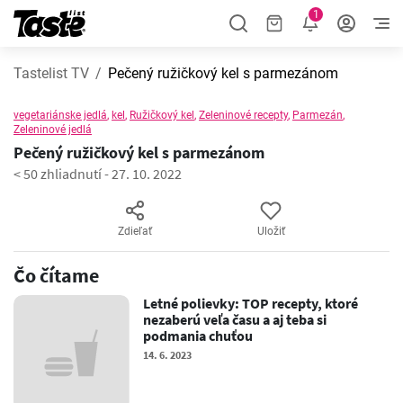
1
Tastelist TV
Pečený ružičkový kel s parmezánom
vegetariánske jedlá
,
kel
,
Ružičkový kel
,
Zeleninové recepty
,
Parmezán
,
Zeleninové jedlá
Pečený ružičkový kel s parmezánom
< 50 zhliadnutí
-
27. 10. 2022
Zdieľať
Uložiť
Čo čítame
Letné polievky: TOP recepty, ktoré
nezaberú veľa času a aj teba si
podmania chuťou
14. 6. 2023