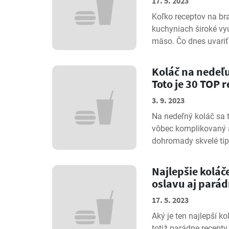
17. 5. 2023
Koľko receptov na br
kuchyniach široké vyu
mäso. Čo dnes uvariť 
Koláč na nedeľu
Toto je 30 TOP 
3. 9. 2023
Na nedeľný koláč sa t
vôbec komplikovaný a
dohromady skvelé tipy
Najlepšie koláč
oslavu aj parád
17. 5. 2023
Aký je ten najlepší ko
totiž parádne recepty