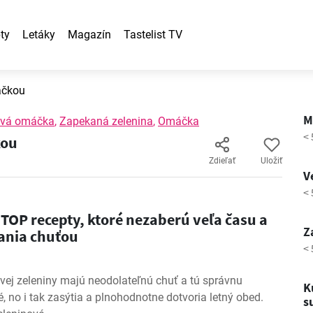
ty
Letáky
Magazín
Tastelist TV
áčkou
M
vá omáčka
,
Zapekaná zelenina
,
Omáčka
< 
kou
Zdieľať
Uložiť
V
< 
 TOP recepty, ktoré nezaberú veľa času a
Z
mania chuťou
< 
tvej zeleniny majú neodolateľnú chuť a tú správnu
K
é, no i tak zasýtia a plnohodnotne dotvoria letný obed.
s