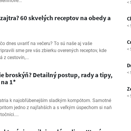
leninové...
< 
i zajtra? 60 skvelých receptov na obedy a
C
< 
C
čo dnes uvariť na večeru? To sú naše aj vaše
< 
pravili sme pre vás zbierku overených receptov, kde
 z cestovín,...
D
< 
e broskýň? Detailný postup, rady a tipy,
 na 1*
Z
< 
atria k najobľúbenejším sladkým kompótom. Samotné
 pritom jedno z najľahších a s veľkým úspechom si naň
očníci....