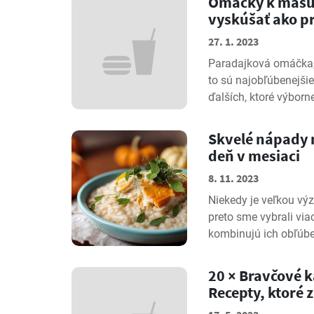
Omáčky k mäsu, 
vyskúšať ako p
27. 1. 2023
Paradajková omáčka
to sú najobľúbenejši
ďalších, ktoré výborne
Skvelé nápady n
deň v mesiaci
8. 11. 2023
Niekedy je veľkou výz
preto sme vybrali via
kombinujú ich obľúbe
20 × Bravčové k
Recepty, ktoré