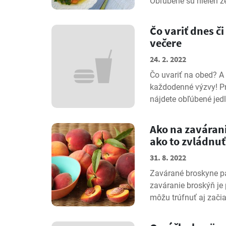
Obľúbené sú nielen ze
Čo variť dnes č
večere
24. 2. 2022
Čo uvariť na obed? A 
každodenné výzvy! Pri
nájdete obľúbené jedlá
Ako na zavárani
ako to zvládnuť
31. 8. 2022
Zavárané broskyne p
zaváranie broskýň je
môžu trúfnuť aj začiat