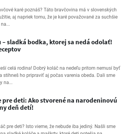
avčové karé poznáš? Táto bravčovina má v slovenských
žitie, aj napriek tomu, že je karé považované za suchšie
na...
 – sladká bodka, ktorej sa nedá odolať!
receptov
eší celá rodina! Dobrý koláč na nedeľu pritom nemusí byť
 stihneš ho pripraviť aj počas varenia obeda. Dali sme
 na...
e pre deti: Ako stvorené na narodeninovú
ny deň detí!
láč pre deti? Isto vieme, že nebude iba jediný. Našli sme
 na sladké koláče a maškrty, ktoré deti potešia na