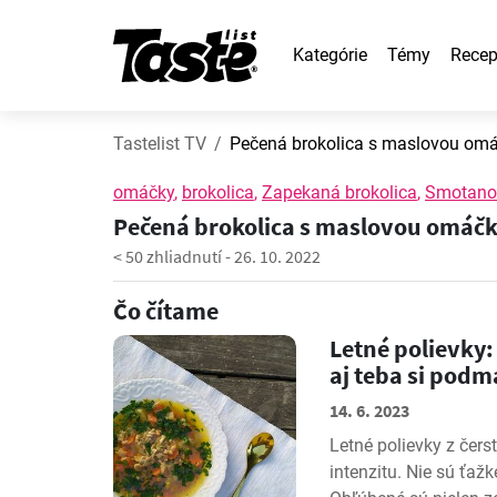
Kategórie
Témy
Recep
Tastelist TV
Pečená brokolica s maslovou om
omáčky
,
brokolica
,
Zapekaná brokolica
,
Smotano
Pečená brokolica s maslovou omáč
< 50 zhliadnutí
-
26. 10. 2022
Čo čítame
Letné polievky:
aj teba si pod
14. 6. 2023
Letné polievky z čers
intenzitu. Nie sú ťažk