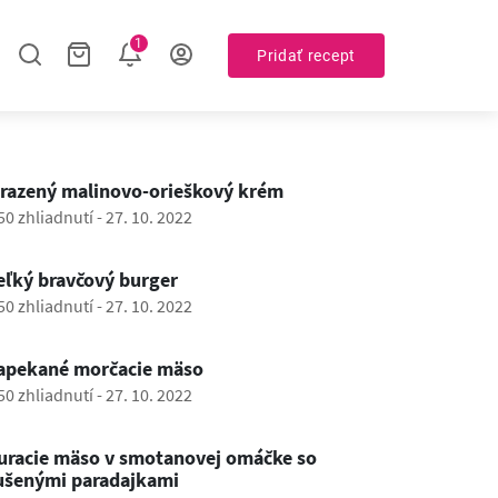
1
Pridať recept
0:48
razený malinovo-orieškový krém
50 zhliadnutí
-
27. 10. 2022
0:50
eľký bravčový burger
50 zhliadnutí
-
27. 10. 2022
1:13
apekané morčacie mäso
50 zhliadnutí
-
27. 10. 2022
0:58
uracie mäso v smotanovej omáčke so
ušenými paradajkami