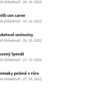
50 zhliadnutí
-
26. 10. 2022
0:54
hilli con carne
50 zhliadnutí
-
15. 10. 2022
1:08
uketové cestoviny
50 zhliadnutí
-
26. 10. 2022
0:18
usený špenát
50 zhliadnutí
-
27. 10. 2022
0:39
emiaky pečené v rúre
50 zhliadnutí
-
27. 10. 2022