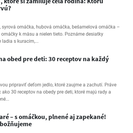
ktoré si zamiluje celá rodina: Ktorú
rvú?
, syrová omáčka, hubová omáčka, bešamelová omáčka –
e omáčky k mäsu a nielen tieto. Poznáme desiatky
 ladia s kuracím,...
a obed pre deti: 30 receptov na každý
vou pripraviť deťom jedlo, ktoré zaujme a zachutí. Práve
c ako 30 receptov na obedy pre deti, ktoré majú rady a
né...
aré – s omáčkou, plnené aj zapekané!
 zbožňujeme