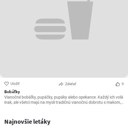
Uložiť
Zdieľať
9
Bobáľky
Vianočné bobáľky, pupáčky, pupáky alebo opekance. Každý ich volá
inak, ale všetci majú na mysli tradičnú vianočnú dobrotu s makom,
ktorá je v mnohých domácnostiach neodmysliteľnou súčasťou
štedrovečerného menu.
Najnovšie letáky