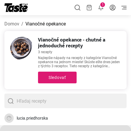
1
Domov
Vianočné opekance
Vianočné opekance - chutné a
jednoduché recepty
3 recepty
Najlepšie nápady na recepty z kategórie Vianočné
opekance na jednom mieste! Skúste ešte dnes jeden
z týchto 3 receptov. Tieto recepty z kategórie
Vianočné opekance sa vám podarí zrealizovať za
čas 90 - 150 minút. V každom recepte sa okrem
Sledovať
ingrediencí a postupu dozviete aj približný čas
prípravy a počet porcií. Ak potrebujete pomôcť s
výberom, potom odporúčame -
Vianočné opekance-
pupáky
,
Bobáľky
,
Opekance s makom
. Patria k
našim najvyhľadávanejším a najobľúbenejším
receptom. Úspech zaručený!
lucia.priedhorska