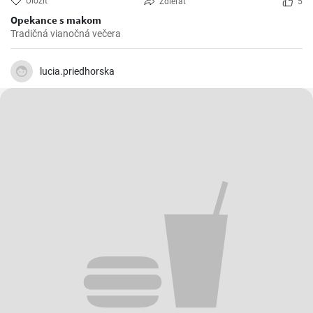
Uložiť
Zdieľať
5
Opekance s makom
Tradičná vianočná večera
lucia.priedhorska