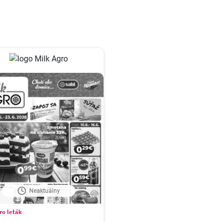
Neaktuálny
ro leták