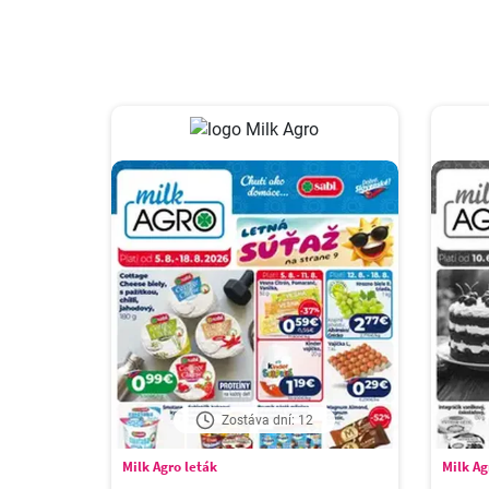
Zostáva dní: 12
Milk Agro leták
Milk Ag