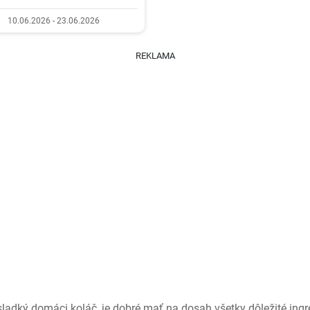
10.06.2026 - 23.06.2026
REKLAMA
 sladký domáci koláč, je dobré mať na dosah všetky dôležité ingr