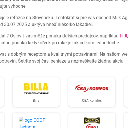
pujte výhodne!
ie reťazce na Slovensku. Tentokrát si pre vás obchod Milk Agro
od 30.07.2025 a ukrýva hneď niekoľko lákadiel.
ľadali? Osloviť vás môže ponuka ďalších predajcov, napríklad
Lidl
tuálnu ponuku kedykoľvek po ruke je tak celkom jednoduché.
vať s dobrým receptom a kvalitnými potravinami. Na našom webe
potravín. Šetrite svoj čas, peniaze a nezmeškajte žiadnu akciu.
Billa
CBA Komfos