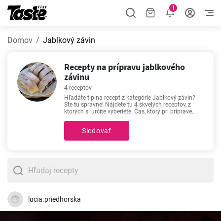
1
Domov
Jablkový závin
Recepty na prípravu jablkového
závinu
4 receptov
Hľadáte tip na recept z kategórie Jablkový závin?
Ste tu správne! Nájdete tu 4 skvelých receptov, z
ktorých si určite vyberiete. Čas, ktorý pri príprave
receptov z kategórie Jablkový závin strávite, je 30 -
90 minút, v závislosti od náročnosti postupu.
Sledovať
Recepty ako
Jablková štrúdľa z lístkového cesta
,
Jablková štrúdľa
,
Najlepšia jablková štrúdľa
,
Jablkovo- tvarohová štrúdľa so slaným karamelom
a orechmi
patria k našim najpopulárnejším. Pozrite
si ich spracovanie. Možno presvedčia aj vás!
lucia.priedhorska