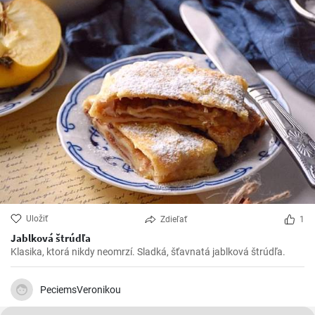
Uložiť
Zdieľať
1
Jablková štrúdľa
Klasika, ktorá nikdy neomrzí. Sladká, šťavnatá jablková štrúdľa.
PeciemsVeronikou