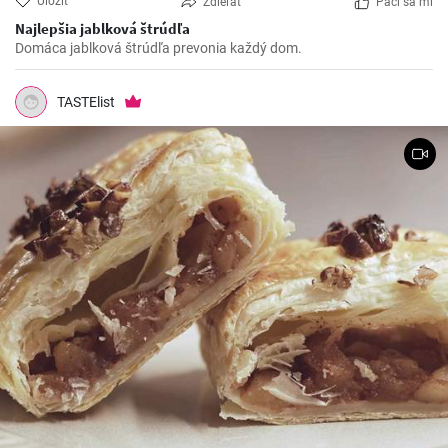
Uložiť
Zdieľať
Páči sa mi
Najlepšia jablková štrúdľa
Domáca jablková štrúdľa prevonia každý dom.
TASTElist