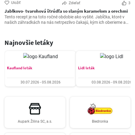
Uložiť
Zdieľať
3
Jablkovo- tvarohová štrúdľa so slaným karamelom a orechmi
Tento recept je na toto ročné obdobie ako vyšité. Jabĺčka, ktoré v
našich záhradkách na nás netrpezlivo čakajú, kým ich oberieme a
vyčarujeme z nich niečo, čo chutí nie len nám, ale celej rodinke a
priateľom je ÚŽASNÁ vec. Kukni nižšie :) majte pekný deň :)
Najnovšie letáky
Kaufland leták
Lidl leták
30.07.2026 - 05.08.2026
03.08.2026 - 09.08.2026
Aupark Žilina SC, a.s.
Biedronka