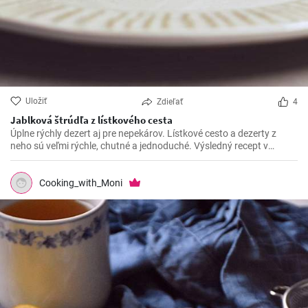
Uložiť
Zdieľať
4
Jablková štrúdľa z lístkového cesta
Úplne rýchly dezert aj pre nepekárov. Lístkové cesto a dezerty z
neho sú veľmi rýchle, chutné a jednoduché. Výsledný recept v
podobe štrúdle z lístkového cesta si zamilujete.
Cooking_with_Moni