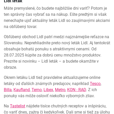
Lidl leták
Máte premyslené, čo budete najbližšie dni variť? Potom je
ten správny čas vybrať sa na nákup. Ešte predtým si však
nenechajte ujsť aktuálny leták Lidl so zaujímavými akciami
na obľúbený tovar.
Obľúbený obchod Lidl patrí medzi najznámejšie reťazce na
Slovensku. Neprehliadnite preto nový leták Lidl. Aj tentokrát
obsahuje bohatú ponuku s atraktívnymi cenami. Od
28.07.2025 kúpite za dobrú cenu množstvo produktov.
Prezrite si novinku – Lidl leták – a budete okamžite v
obraze.
Okrem letáku Lidl tiež pravidelne aktualizujeme online
letáky od ďalších známych predajcov, napríklad
Tesco
,
Billa
,
Kaufland
,
Terno
,
Libex
,
Metro
,
KON - RAD
. Z ich
ponuky vás môže osloviť niekoľko výborných zliav.
Na
Tastelist
nájdete tisíce chutných receptov a inšpiráciu,
čo variť dnes, zajtra či kedykoľvek. Dali sme si tiež za úlohu