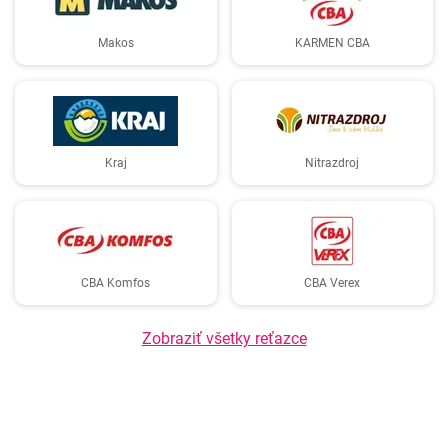
Makos
KARMEN CBA
Kraj
Nitrazdroj
CBA Komfos
CBA Verex
Zobraziť všetky reťazce