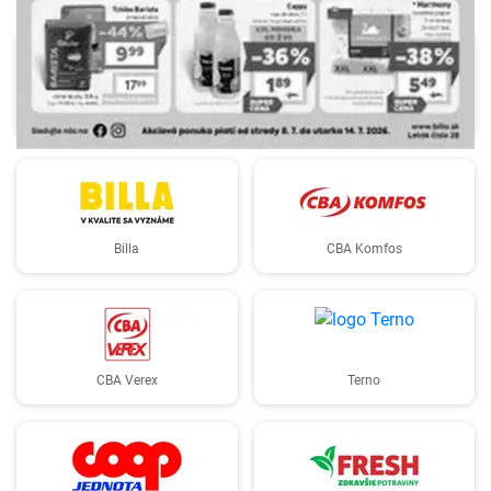
Aupark Žilina SC, a.s.
Biedronka
Billa
CBA Komfos
CBA Verex
Terno