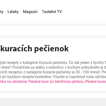
ty
Letáky
Magazín
Tastelist TV
 kuracích pečienok
ejšie recepty z kategórie Kuracie pečienky. Čo tak jeden z týchto 
e dnes? Ponáhľate sa alebo s radosťou v kuchyni pobudnete aj d
cich receptov z kategórie Kuracie pečienky je 30 - 100 minút. P
 pri každom recepte konkrétne. Pozrite si napríklad naše obľúb
enka na smotane
,
Pečené kura so žemľovou plnkou
,
Plnené kura
ky plnené kôprovo pečeňovou plnkou
- ako stvorené pre milovník
huť!