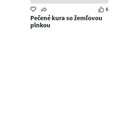
6
Pečené kura so žemľovou
plnkou