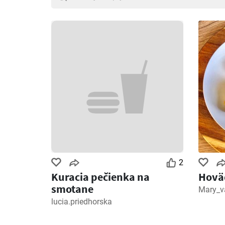
2
Kuracia pečienka na
Hovä
smotane
Mary_v
lucia.priedhorska