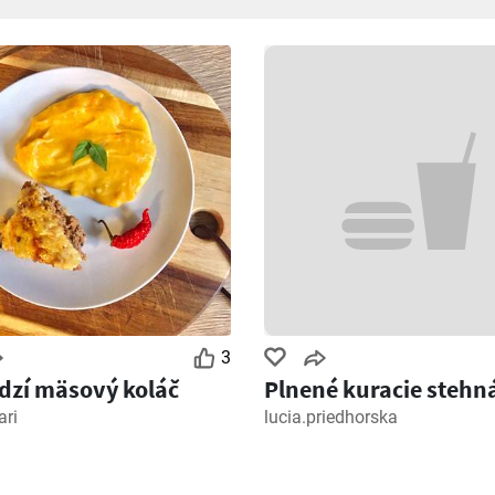
3
dzí mäsový koláč
Plnené kuracie stehn
ari
lucia.priedhorska