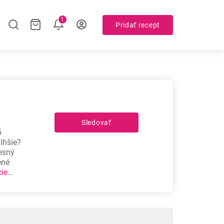
1
Pridať recept
Sledovať
5
lhšie?
resný
ené
cie
ov