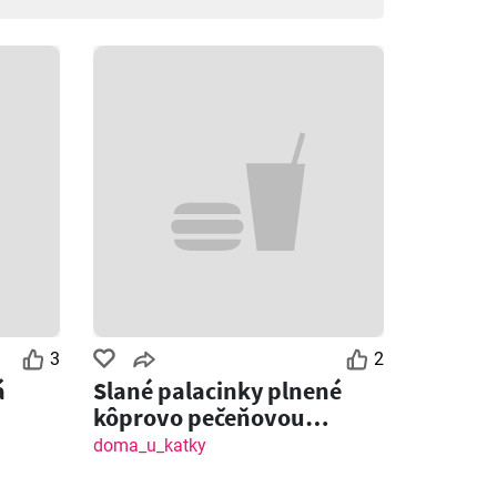
3
2
á
Slané palacinky plnené
kôprovo pečeňovou
plnkou
doma_u_katky