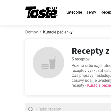
Kategórie
Témy
Recep
Domov
Kuracie pečienky
Recepty z
5 receptov
Pozrite si tie najchutn
receptov vyskúšať ešt
Čas prípravy nasledujú
časový údaj je uvedený
recepty -
Kuracia peči
stehná
,
Slané palacin
dobrého jedla. Dobrú c