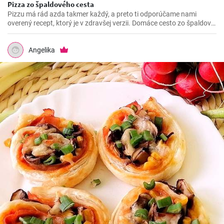
Pizza zo špaldového cesta
Pizzu má rád azda takmer každý, a preto ti odporúčame nami
overený recept, ktorý je v zdravšej verzii. Domáce cesto zo špaldovej
múky si určite obľúbiš. Odporúčame aj prípravu vo verzii mini
pizziek.
Angelika