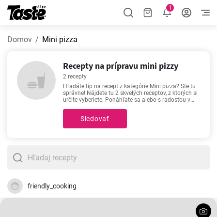
1
Domov
Mini pizza
Recepty na prípravu mini pizzy
2 recepty
Hľadáte tip na recept z kategórie Mini pizza? Ste tu
správne! Nájdete tu 2 skvelých receptov, z ktorých si
určite vyberiete. Ponáhľate sa alebo s radosťou v
kuchyni pobudnete aj dlhšie? Čas prípravy
nasledujúcich receptov z kategórie Mini pizza je 30 -
Sledovať
35 minút. Presný časový údaj je uvedený pri
každom recepte konkrétne. Ak sa povie dobrý recept,
potom nám ako prvé napadnú práve títo favoriti -
Mini pizza slimáky
,
Pizza zo špaldového cesta
.
Vyskúšate ich aj vy?
friendly_cooking