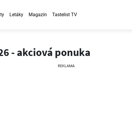
ty
Letáky
Magazín
Tastelist TV
Čas objaviť niečo nové
026 - akciová ponuka
REKLAMA
Chcem odomknúť recept
Nie, ďakujem