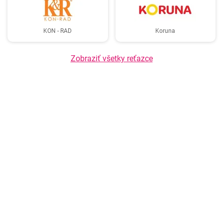
KON - RAD
Koruna
Zobraziť všetky reťazce