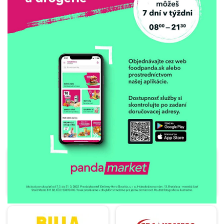
REKLAMA
Aupark Žilina SC, a.s.
Biedronka