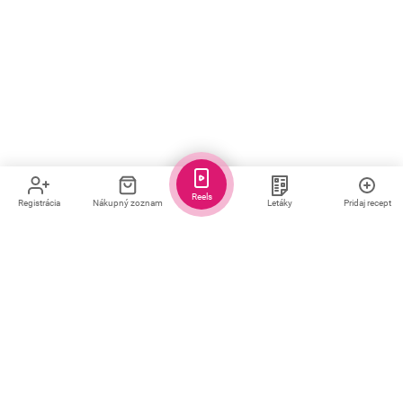
Reels
Registrácia
Nákupný zoznam
Letáky
Pridaj recept
Pravidelná dávka receptov a tipov
Každý deň pre teba
vyberieme osvedčené
recepty a tipy