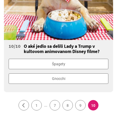
10/10
O aké jedlo sa delili Lady a Trump v
kultovom animovanom Disney filme?
Špagety
Gnocchi
...
1
7
8
9
10