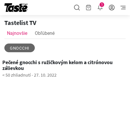
1
Tastelist TV
Najnovšie
Obľúbené
GNOCCHI
0:35
Pečené gnocchi s ružičkovým kelom a citrónovou
zálievkou
< 50 zhliadnutí
-
27. 10. 2022